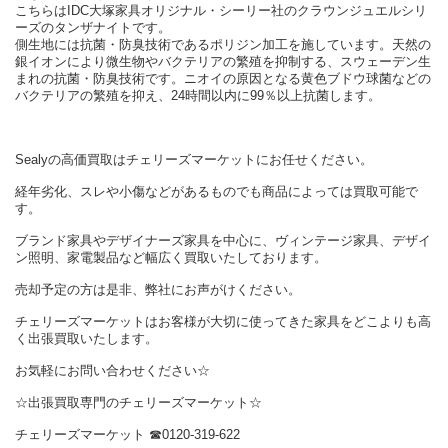
こちらはIDC大塚家具オリジナル・シーリー社のクラウンジュエルシリ
ーズのタンザナイトです。
側生地には抗菌・防臭技術であるポリジン加工を施しています。天然の
銀イオンにより微生物やバクテリアの繁殖を抑制する、スウェーデン生
まれの抗菌・防臭技術です。ニオイの原因となる黄色ブドウ球菌などの
バクテリアの繁殖を抑え、24時間以内に99％以上抗菌します。
Sealyの高価買取はチェリーズマーケットにお任せください。
経年劣化、スレや小傷などがあるものでも商品によっては買取可能で
す。
ブランド家具やデザイナーズ家具を中心に、ヴィンテージ家具、デザイ
ン照明、家電製品など幅広く買取いたしております。
売却予定の方は是非、弊社にお声がけください。
チェリーズマーケットはお客様が大切に使ってきた家具をどこよりも高
く出張買取いたします。
お気軽にお問い合わせください☆
☆出張買取専門のチェリーズマーケット☆
チェリーズマーケット ☎︎0120-319-622