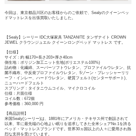
今回は、東京都品川区のお客様からのご依頼で、Sealyのクイーンベッ
ドマットレスを出張買取いたしました。
【Sealy】シーリー IDC大塚家具 TANZANITE タンザナイト CROWN
JEWEL クラウンジュエル クイーンロングベッド マットレス です。
【仕様】
サイズ：約 幅170×長さ203×厚さ40cm
側生地：ポリジン加工ニット生地(ポリエステル100%)
詰め物：化繊綿、スーパーソフトウレタン、プロファイルウレタン、抗
菌不織布、中反発プロファイルウレタン、5ゾーン・プレッシャーリリ
ーフ・インレー、ハードウレタン、硬質フェルト(センターサポート)、
ニューハードフェルト
スプリング：タイタニウムコイル、マイクロコイル
仕様：片面仕様
コイル数：672個
参考価格：360,000 円
【商品説明】
米国Sealy(シーリー)は、1881年にアメリカ・テキサス州で創設されて
以来、常に最先端の心地よい眠りを追求してきた全米シェアNo.1を誇る
ベッド・マットレスブランドです。世界30ヵ国以上の人々に愛用され熱
烈な支持を受けています。