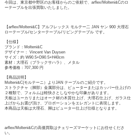
今回は、東京都中野区のお客様からのご依頼で、arflex/Molteni&Cのロ
ーテーブルを出張買取いたしました。
【arflex/Molteni&C】アルフレックス モルテー二 JAN ヤン 900 大理石
ローテーブル/センターテーブル/リビングテーブル です。
【仕様】
ブランド：Molteni&C
デザイナー： Vincent Van Duysen
サイズ：約 W90.5×D90.5×H40cm
素材：大理石（ブラックサハラ）、メタル
参考価格：707,300 円
【商品説明】
Molteni&C(モルテーニ）よりJAN テーブルのご紹介です。
ストラクチャ（脚部）金属部分は、ピューターまたはカッパー仕上げの
２種類で、フォルムは軽快さとしなやかな印象があります。
天板はユーカリまたはオーク材の木質仕上げ、大理石仕上げ、ガラス仕
上げからお選び頂け、プロポーションをエレガントに表現します。
本商品は天板は大理石、脚はピューター仕上げ仕様となります。
arflex/Molteni&Cの高価買取はチェリーズマーケットにお任せくださ
い。