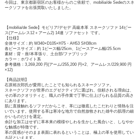
今回は、東京都新宿区のお客様からのご依頼で、mobilia/de Sedeのスネ
ークソファを出張買取いたしました。
【mobilia/de Sede】モビリア/デセデ 高級本革 スネークソファ 14ピー
ス(アームレス12＋アーム2) 14連 ソファセット です。
【仕様】
全体サイズ：約 W340×D105×H75・AH53 SH38cm
各ピースサイズ：約 1ピース幅/25cm、1ピースアーム幅/25.5cm
素材：背・座/本革張り、土台部/ファブリック
カラー：ホワイト系
参考価格：3,269,200 円(アーム/255,200 円×2、アームレス/229,900 円
×12)
【商品説明】
石原裕次郎氏が愛用したことでも知られるスネークソファ。
スネークソファが世界のエグゼクティブに選ばれ、信頼される理由は、
その革のクオリティと、職人の手作業で丁寧に仕上げられる品質の高さ
にあります。
肌に直接触れるソファだからこそ、革には徹底したこだわりと情熱を注
いでいます。使用する革は寒冷な地方で自然放牧された雄牛の肌理の細
かいものだけを選定。
余計な加工はせずに革本来の模様やしわを生かした風合いと、しなやか
な触感が特徴です。
革の質感がそのまま表面に表れるということは、極上の革を使用してい
る証といえます。