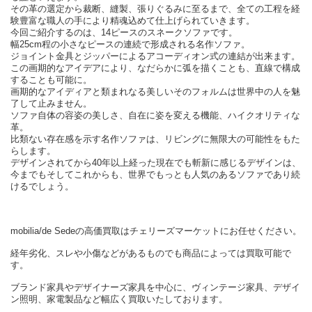
その革の選定から裁断、縫製、張りぐるみに至るまで、全ての工程を経
験豊富な職人の手により精魂込めて仕上げられていきます。
今回ご紹介するのは、14ピースのスネークソファです。
幅25cm程の小さなピースの連続で形成される名作ソファ。
ジョイント金具とジッパーによるアコーディオン式の連結が出来ます。
この画期的なアイデアにより、なだらかに弧を描くことも、直線で構成
することも可能に。
画期的なアイディアと類まれなる美しいそのフォルムは世界中の人を魅
了して止みません。
ソファ自体の容姿の美しさ、自在に姿を変える機能、ハイクオリティな
革。
比類ない存在感を示す名作ソファは、リビングに無限大の可能性をもた
らします。
デザインされてから40年以上経った現在でも斬新に感じるデザインは、
今までもそしてこれからも、世界でもっとも人気のあるソファであり続
けるでしょう。
mobilia/de Sedeの高価買取はチェリーズマーケットにお任せください。
経年劣化、スレや小傷などがあるものでも商品によっては買取可能で
す。
ブランド家具やデザイナーズ家具を中心に、ヴィンテージ家具、デザイ
ン照明、家電製品など幅広く買取いたしております。