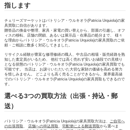
指します
チェリーズマーケットはパトリシア・ウルキオラ(Patricia Urquiola)の家
具買取に自信があります。
贈答品の換金や整理、家具・家電の買い替えから、部屋の引越し、オフ
ィスの移転、店舗の閉鎖、あるいは展示品・在庫品の処分まで、 様々
な理由からパトリシア・ウルキオラ(Patricia Urquiola)の家具買取のご依
頼・ご相談に数多く対応してきました。
リサイクル経験が豊富な修理修繕の職人、中古品の相場・販売経路を熟
知した査定員がいるため、 他社では高く売れず安いお値段での見積り
となる状態のパトリシア・ウルキオラ(Patricia Urquiola)の家具買取でも
可能です。 当店は、お譲りいただいた大切な家財の価値を高める努力
を惜しみません。 どこよりも高く売ることができるから、業界最高値
でのパトリシア・ウルキオラ(Patricia Urquiola)の家具買取もできるので
す。
選べる3つの買取方法（出張・持込・郵
送）
パトリシア・ウルキオラ(Patricia Urquiola)の家具買取方法は、
ご自宅へ
の出張買取
、
店舗への持込買取
、
宅配便による郵送買取
から選べま