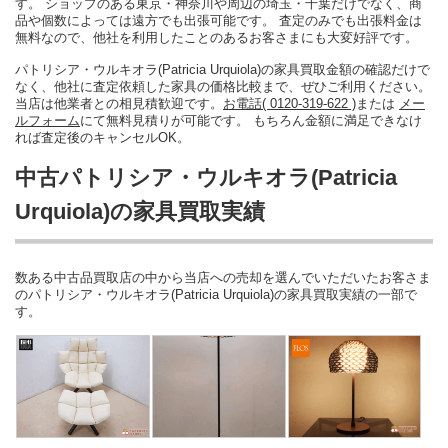
す。 ショップのある東京・神奈川や周辺の埼玉・千葉だけでなく、商
品や個数によっては遠方でも出張可能です。 査定のみでも出張料金は
無料なので、他社を利用したことのあるお客さまにも大変好評です。
パトリシア・ウルキオラ(Patricia Urquiola)の家具買取金額の確認だけで
なく、他社に査定依頼した家具の価格比較まで、ぜひご利用ください。
当店は他業者との相見積歓迎です。
お電話( 0120-319-622 )
または
メー
ルフォーム
にて無料見積りが可能です。 もちろん金額に満足できなけ
れば査定後のキャンセルOK。
中古パトリシア・ウルキオラ(Patricia
Urquiola)の家具買取実績
数ある中古品買取店の中から当店への売却を選んでいただいたお客さま
のパトリシア・ウルキオラ(Patricia Urquiola)の家具買取実績の一部で
す。