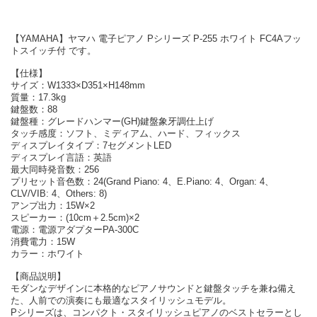
【YAMAHA】ヤマハ 電子ピアノ Pシリーズ P-255 ホワイト FC4Aフッ
トスイッチ付 です。
【仕様】
サイズ：W1333×D351×H148mm
質量：17.3kg
鍵盤数：88
鍵盤種：グレードハンマー(GH)鍵盤象牙調仕上げ
タッチ感度：ソフト、ミディアム、ハード、フィックス
ディスプレイタイプ：7セグメントLED
ディスプレイ言語：英語
最大同時発音数：256
プリセット音色数：24(Grand Piano: 4、E.Piano: 4、Organ: 4、
CLV/VIB: 4、Others: 8)
アンプ出力：15W×2
スピーカー：(10cm＋2.5cm)×2
電源：電源アダプターPA-300C
消費電力：15W
カラー：ホワイト
【商品説明】
モダンなデザインに本格的なピアノサウンドと鍵盤タッチを兼ね備え
た、人前での演奏にも最適なスタイリッシュモデル。
Pシリーズは、コンパクト・スタイリッシュピアノのベストセラーとし