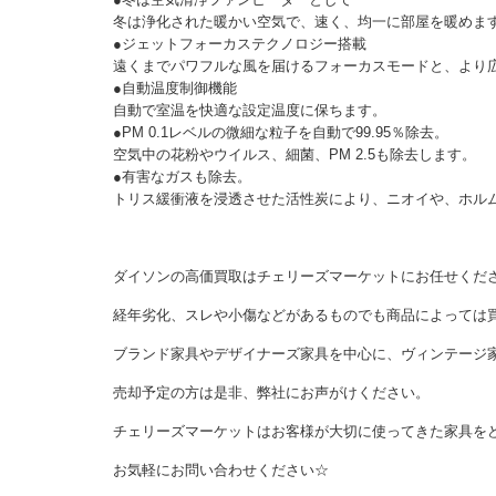
冬は浄化された暖かい空気で、速く、均一に部屋を暖めま
●ジェットフォーカステクノロジー搭載
遠くまでパワフルな風を届けるフォーカスモードと、より
●自動温度制御機能
自動で室温を快適な設定温度に保ちます。
●PM 0.1レベルの微細な粒子を自動で99.95％除去。
空気中の花粉やウイルス、細菌、PM 2.5も除去します。
●有害なガスも除去。
トリス緩衝液を浸透させた活性炭により、ニオイや、ホルム
ダイソンの高価買取はチェリーズマーケットにお任せくだ
経年劣化、スレや小傷などがあるものでも商品によっては
ブランド家具やデザイナーズ家具を中心に、ヴィンテージ
売却予定の方は是非、弊社にお声がけください。
チェリーズマーケットはお客様が大切に使ってきた家具を
お気軽にお問い合わせください☆