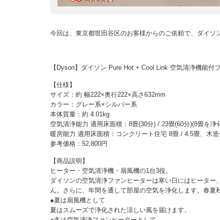
今回は、東京都世田谷区のお客様からのご依頼で、ダイソ
【Dyson】ダイソン Pure Hot + Cool Link 空気清
【仕様】
サイズ：約 幅222×奥行222×高さ632mm
カラー：グレー系×シルバー系
本体質量：約 4.01kg
空気清浄能力 適用床面積：8畳(30分) / 23畳(60分)(8畳を浄
暖房能力 適用床面積：コンクリート住宅 8畳 / 4.5畳、木造住宅
参考価格：52,800円
【商品説明】
ヒーター・空気清浄機・扇風機の1台3役。
ダイソンの空気清浄ファンヒーターは寒い日にはヒーター
ん。さらに、年間を通して部屋の空気を浄化します。春夏
●夏は扇風機として
夏はスムーズで浄化された涼しい風を届けます。
●冬は空気清浄ファンヒーターとして