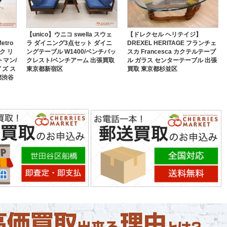
【unico】ウニコ swella スウェ
【ドレクセル ヘリテイジ】
etro
ラ ダイニング3点セット ダイニ
DREXEL HERITAGE フランチェ
ック リ
ングテーブル W1400/ベンチバッ
スカ Francesca カクテルテーブ
マン/
クレスト/ベンチアーム 出張買取
ル ガラス センターテーブル 出張
イズ ス
東京都新宿区
買取 東京都杉並区
都渋谷