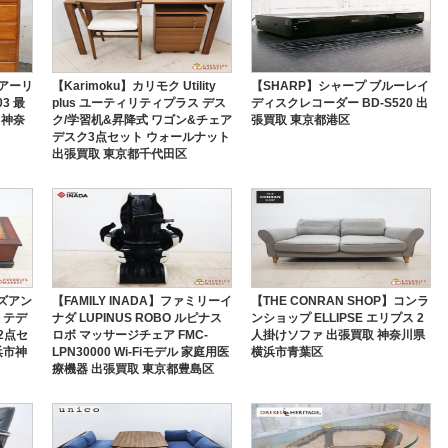
 アーリ
【Karimoku】カリモク Utility
【SHARP】シャープ ブルーレイ
3 最
plus ユーティリティプラス デス
ディスクレコーダー BD-S520 出
 神奈
ク/学習机&昇降式 ワゴン&チェア
張買取 東京都港区
デスク3点セット ウォールナット
出張買取 東京都千代田区
ロイズアン
【FAMILY INADA】ファミリーイ
【THE CONRAN SHOP】コンラ
 テデ
ナダ LUPINUS ROBO ルピナス
ンショップ ELLIPSE エリプス 2
2点セ
ロボ マッサージチェア FMC-
人掛けソファ 出張買取 神奈川県
浜市神
LPN30000 Wi-Fiモデル 家庭用医
横浜市青葉区
療機器 出張買取 東京都豊島区