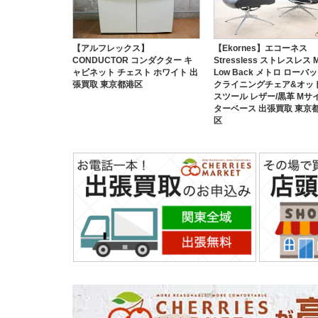
【アルフレックス】
【Ekornes】エコーネス
CONDUCTOR コンダクター キ
Stressless ストレスレス M
ャビネット チェスト ホワイト 出
Low Back メトロ ローバ
張買取 東京都港区
クライニングチェア&オット
スツール レザー/黒革 Mサ
ターベース 出張買取 東京
区