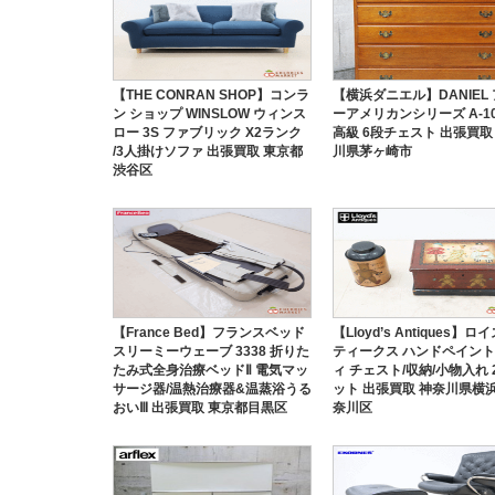
【THE CONRAN SHOP】コンラ
【横浜ダニエル】DANIEL
ン ショップ WINSLOW ウィンス
ーアメリカンシリーズ A-10
ロー 3S ファブリック X2ランク
高級 6段チェスト 出張買取
/3人掛けソファ 出張買取 東京都
川県茅ヶ崎市
渋谷区
【France Bed】フランスベッド
【Lloyd’s Antiques】
スリーミーウェーブ 3338 折りた
ティークス ハンドペイント
たみ式全身治療ベッドⅡ 電気マッ
ィ チェスト/収納/小物入れ 
サージ器/温熱治療器&温蒸浴うる
ット 出張買取 神奈川県横
おいⅢ 出張買取 東京都目黒区
奈川区