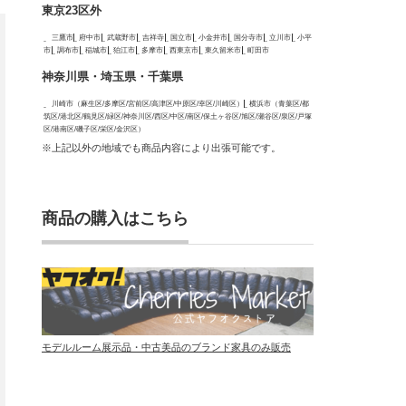
東京23区外
三鷹市
府中市
武蔵野市
吉祥寺
国立市
小金井市
国分寺市
立川市
小平
市
調布市
稲城市
狛江市
多摩市
西東京市
東久留米市
町田市
神奈川県・埼玉県・千葉県
川崎市（麻生区/多摩区/宮前区/高津区/中原区/幸区/川崎区）
横浜市（青葉区/都
筑区/港北区/鶴見区/緑区/神奈川区/西区/中区/南区/保土ヶ谷区/旭区/瀬谷区/泉区/戸塚
区/港南区/磯子区/栄区/金沢区）
※上記以外の地域でも商品内容により出張可能です。
商品の購入はこちら
モデルルーム展示品・中古美品のブランド家具のみ販売