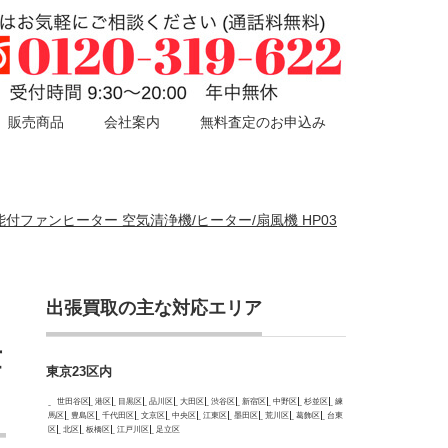
販売商品
会社案内
無料査定のお申込み
空気清浄機能付ファンヒーター 空気清浄機/ヒーター/扇風機 HP03
出張買取の主な対応エリア
世
東京23区内
世田谷区
港区
目黒区
品川区
大田区
渋谷区
新宿区
中野区
杉並区
練
馬区
豊島区
千代田区
文京区
中央区
江東区
墨田区
荒川区
葛飾区
台東
区
北区
板橋区
江戸川区
足立区