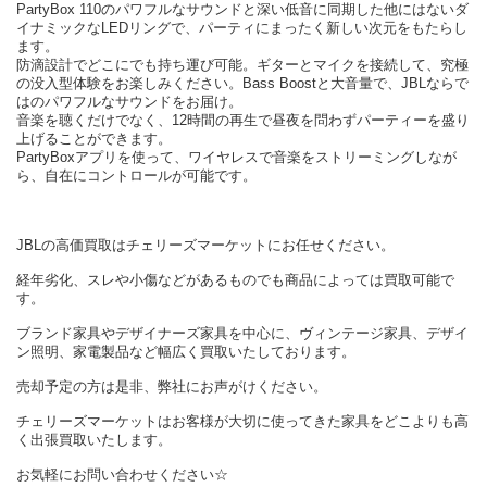
PartyBox 110のパワフルなサウンドと深い低音に同期した他にはないダ
イナミックなLEDリングで、パーティにまったく新しい次元をもたらし
ます。
防滴設計でどこにでも持ち運び可能。ギターとマイクを接続して、究極
の没入型体験をお楽しみください。Bass Boostと大音量で、JBLならで
はのパワフルなサウンドをお届け。
音楽を聴くだけでなく、12時間の再生で昼夜を問わずパーティーを盛り
上げることができます。
PartyBoxアプリを使って、ワイヤレスで音楽をストリーミングしなが
ら、自在にコントロールが可能です。
JBLの高価買取はチェリーズマーケットにお任せください。
経年劣化、スレや小傷などがあるものでも商品によっては買取可能で
す。
ブランド家具やデザイナーズ家具を中心に、ヴィンテージ家具、デザイ
ン照明、家電製品など幅広く買取いたしております。
売却予定の方は是非、弊社にお声がけください。
チェリーズマーケットはお客様が大切に使ってきた家具をどこよりも高
く出張買取いたします。
お気軽にお問い合わせください☆