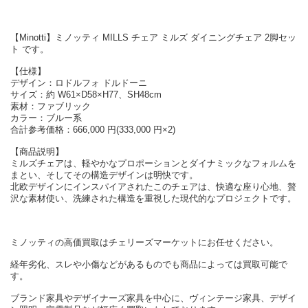
【Minotti】ミノッティ MILLS チェア ミルズ ダイニングチェア 2脚セッ
ト です。
【仕様】
デザイン：ロドルフォ ドルドーニ
サイズ：約 W61×D58×H77、SH48cm
素材：ファブリック
カラー：ブルー系
合計参考価格：666,000 円(333,000 円×2)
【商品説明】
ミルズチェアは、軽やかなプロポーションとダイナミックなフォルムを
まとい、そしてその構造デザインは明快です。
北欧デザインにインスパイアされたこのチェアは、快適な座り心地、贅
沢な素材使い、洗練された構造を重視した現代的なプロジェクトです。
ミノッティの高価買取はチェリーズマーケットにお任せください。
経年劣化、スレや小傷などがあるものでも商品によっては買取可能で
す。
ブランド家具やデザイナーズ家具を中心に、ヴィンテージ家具、デザイ