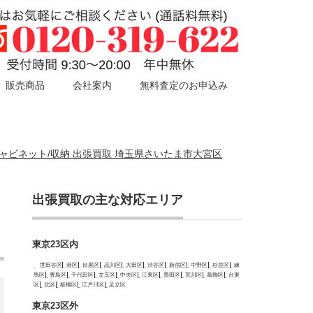
販売商品
会社案内
無料査定のお申込み
/キャビネット/収納 出張買取 埼玉県さいたま市大宮区
出張買取の主な対応エリア
ッ
東京23区内
世田谷区
港区
目黒区
品川区
大田区
渋谷区
新宿区
中野区
杉並区
練
馬区
豊島区
千代田区
文京区
中央区
江東区
墨田区
荒川区
葛飾区
台東
区
北区
板橋区
江戸川区
足立区
東京23区外