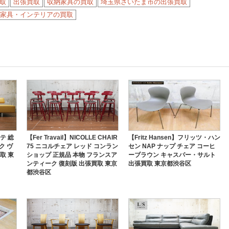
取
出張買取
収納家具の買取
埼玉県さいたま市の出張買取
家具・インテリアの買取
テ 総
【Fer Travail】NICOLLE CHAIR
【Fritz Hansen】フリッツ・ハン
ク ヴ
75 ニコルチェア レッド コンラン
セン NAP ナップ チェア コーヒ
取 東
ショップ 正規品 本物 フランスア
ーブラウン キャスパー・サルト
ンティーク 復刻版 出張買取 東京
出張買取 東京都渋谷区
都渋谷区