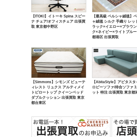
【ITOKI】イトーキ Spina スピー
【最高級 ペルシャ絨毯】
ナ チェア/オフィスチェア 出張買
ャ絨毯 シルク 手織り レッ
取 東京都中野区
ラック×イエロー×ブラウン
ク×ネイビー×ライトブルー
都港区 出張買取
【Simmons】シモンズ ビューテ
【AbitaStyle】アビタス
ィレスト リュクス アルティメイ
ロビーソファ/待合ソファ 
トピロートップ クイーンベッド
ット 特注 出張買取 東京都
ダブルクッション 出張買取 東京
都台東区