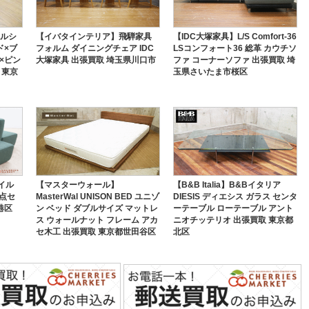
ペルシ
【イバタインテリア】飛騨家具
【IDC大塚家具】L/S Comfort-36
ド×ブ
フォルム ダイニングチェア IDC
LSコンフォート36 総革 カウチソ
×ピン
大塚家具 出張買取 埼玉県川口市
ファ コーナーソファ 出張買取 埼
 東京
玉県さいたま市桜区
タイル
【マスターウォール】
【B&B Italia】B&Bイタリア
3点セ
MasterWal UNISON BED ユニゾ
DIESIS ディエシス ガラス センタ
港区
ン ベッド ダブルサイズ マットレ
ーテーブル ローテーブル アント
ス ウォールナット フレーム アカ
ニオチッテリオ 出張買取 東京都
セ木工 出張買取 東京都世田谷区
北区