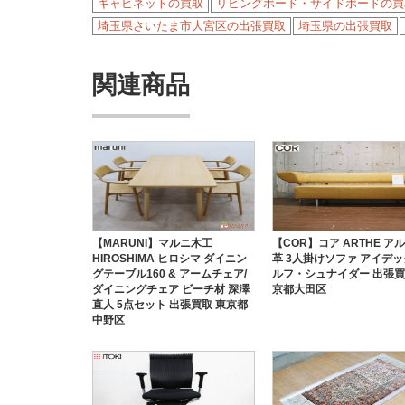
キャビネットの買取
リビングボード・サイドボードの買
埼玉県さいたま市大宮区の出張買取
埼玉県の出張買取
関連商品
【MARUNI】マルニ木工
【COR】コア ARTHE アル
HIROSHIMA ヒロシマ ダイニン
革 3人掛けソファ アイデッ
グテーブル160 & アームチェア/
ルフ・シュナイダー 出張買
ダイニングチェア ビーチ材 深澤
京都大田区
直人 5点セット 出張買取 東京都
中野区