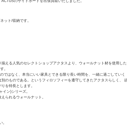
ACTUSのサイドボードを出張買取いたしました。
ャビネット/収納です。
り揃える人気のセレクトショップアクタスより、ウォールナット材を使用した
です。
すのではなく、本当にいい家具とできる限り長い時間を、一緒に過ごしていく
は別のものである。というフィロソフィーを遵守してきたアクタスらしく、 
がりを特長とします。
ャイン)シリーズ。
数えられるウォールナット。
い。