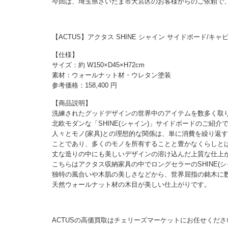
今回は、埼玉県さいたま市大宮区のお客様からのご依頼で、
【ACTUS】アクタス SHINE シャイン サイドボード/キ
【仕様】
サイズ：約 W150×D45×H72cm
素材：ウォールナット材・ウレタン塗装
参考価格：158,400 円
【商品説明】
洗練されたグッドデザインの世界中のアイテムを数多く取
北欧モダンな「SHINE(シャイン)」サイドボードのご紹介
人々とモノ(家具)との理想的な関係は、単に消費を繰り返
ことであり、多くのモノを所有することと豊かなくらしと
丈な造りの中にも美しいデザインの溶け込んだ上質な仕上
こちらはアクタス収納家具の中でロングセラーのSHINE(シ
独特の風合いや木肌の美しさなどから、世界屈指の銘木に
天然ウォールナット材の木目が美しい仕上がりです。
ACTUSの高価買取はチェリーズマーケットにお任せくださ