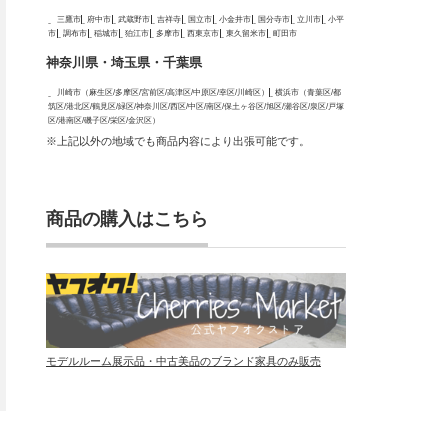
三鷹市
府中市
武蔵野市
吉祥寺
国立市
小金井市
国分寺市
立川市
小平
市
調布市
稲城市
狛江市
多摩市
西東京市
東久留米市
町田市
神奈川県・埼玉県・千葉県
川崎市（麻生区/多摩区/宮前区/高津区/中原区/幸区/川崎区）
横浜市（青葉区/都
筑区/港北区/鶴見区/緑区/神奈川区/西区/中区/南区/保土ヶ谷区/旭区/瀬谷区/泉区/戸塚
区/港南区/磯子区/栄区/金沢区）
※上記以外の地域でも商品内容により出張可能です。
商品の購入はこちら
モデルルーム展示品・中古美品のブランド家具のみ販売