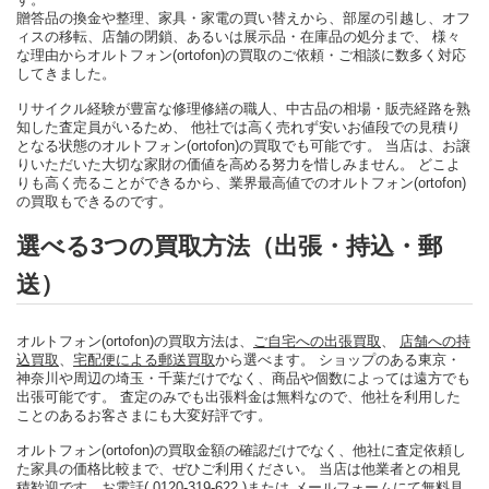
贈答品の換金や整理、家具・家電の買い替えから、部屋の引越し、オフ
ィスの移転、店舗の閉鎖、あるいは展示品・在庫品の処分まで、 様々
な理由からオルトフォン(ortofon)の買取のご依頼・ご相談に数多く対応
してきました。
リサイクル経験が豊富な修理修繕の職人、中古品の相場・販売経路を熟
知した査定員がいるため、 他社では高く売れず安いお値段での見積り
となる状態のオルトフォン(ortofon)の買取でも可能です。 当店は、お譲
りいただいた大切な家財の価値を高める努力を惜しみません。 どこよ
りも高く売ることができるから、業界最高値でのオルトフォン(ortofon)
の買取もできるのです。
選べる3つの買取方法（出張・持込・郵
送）
オルトフォン(ortofon)の買取方法は、
ご自宅への出張買取
、
店舗への持
込買取
、
宅配便による郵送買取
から選べます。 ショップのある東京・
神奈川や周辺の埼玉・千葉だけでなく、商品や個数によっては遠方でも
出張可能です。 査定のみでも出張料金は無料なので、他社を利用した
ことのあるお客さまにも大変好評です。
オルトフォン(ortofon)の買取金額の確認だけでなく、他社に査定依頼し
た家具の価格比較まで、ぜひご利用ください。 当店は他業者との相見
積歓迎です。
お電話( 0120-319-622 )
または
メールフォーム
にて無料見