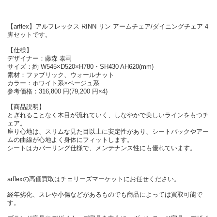
【arflex】アルフレックス RINN リン アームチェア/ダイニングチェア 4
脚セットです。
【仕様】
デザイナー：藤森 泰司
サイズ：約 W545×D520×H780・SH430 AH620(mm)
素材：ファブリック、ウォールナット
カラー：ホワイト系×ベージュ系
参考価格：316,800 円(79,200 円×4)
【商品説明】
とぎれることなく木目が流れていく、しなやかで美しいラインをもつチ
ェア。
座り心地は、スリムな見た目以上に安定性があり、シートバックやアー
ムの曲線が心地よく身体にフィットします。
シートはカバーリング仕様で、メンテナンス性にも優れています。
arflexの高価買取はチェリーズマーケットにお任せください。
経年劣化、スレや小傷などがあるものでも商品によっては買取可能で
す。