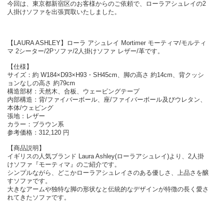
今回は、東京都新宿区のお客様からのご依頼で、ローラアシュレイの2
人掛けソファを出張買取いたしました。
【LAURA ASHLEY】ローラ アシュレイ Mortimer モーティマ/モルティ
マ 2シーター/2Pソファ/2人掛けソファ レザー/革です。
【仕様】
サイズ：約 W184×D93×H93・SH45cm、脚の高さ 約14cm、背クッシ
ョンなしの高さ 約79cm
構造部材：天然木、合板、ウェービングテープ
内部構造：背/ファイバーボール、座/ファイバーボール及びウレタン、
本体/ウェビング
張地：レザー
カラー：ブラウン系
参考価格：312,120 円
【商品説明】
イギリスの人気ブランド Laura Ashley(ローラアシュレイ)より、2人掛
けソファ『モーティマ』のご紹介です。
シンプルながら、どこかローラアシュレイさのある優しさ、上品さを醸
すソファです。
大きなアームや独特な脚の形状なと伝統的なデザインが特徴の長く愛さ
れてきたソファです。