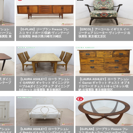
アシュレ
【G-PLAN】ジープラン Fresco フレ
【ERCOL】アーコール イギリス イー
月 ハーフム
スコ サイドボード/収納 ヴィンテージ
ジーチェア 1シーター ヴィンテージ 出
張買取 東
出張買取 神奈川県川崎市川崎区
張買取 東京都文京区
式 ダイニ
【LAURA ASHLEY】ローラ アシュレ
【LAURA ASHLEY】ローラ アシュレ
ンテーブ
イ GARRAT ギャラット ダイニングテ
イ Garrat ギャラット チェスト オブ 8
ーブル&ダイニングチェア ダイニング
ドロワーズ チェスト/キャビネット/収
5点セット 出張買取 東京都港区
納 出張買取 東京都新宿区
 アシュレ
【LAURA ASHLEY】ローラアシュレ
【G-PLAN】ジープラン Fresco フレ
ンセル 2ド
イ Petula ペトゥラ シングルベッド ア
スコ サーキュラーコーヒーテーブル