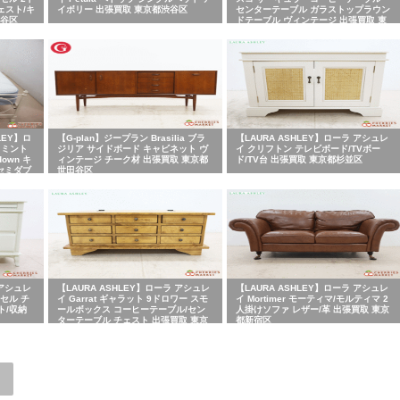
ェスト/キ
イボリー 出張買取 東京都渋谷区
センターテーブル ガラストップラウン
渋谷区
ドテーブル ヴィンテージ 出張買取 東
京都大田区
LEY】ロ
【G-plan】ジープラン Brasilia ブラ
【LAURA ASHLEY】ローラ アシュレ
 リミント
ジリア サイドボード キャビネット ヴ
イ クリフトン テレビボード/TVボー
down キ
ィンテージ チーク材 出張買取 東京都
ド/TV台 出張買取 東京都杉並区
セミダブ
世田谷区
京区
 アシュレ
【LAURA ASHLEY】ローラ アシュレ
【LAURA ASHLEY】ローラ アシュレ
ンセル チ
イ Garrat ギャラット 9ドロワー スモ
イ Mortimer モーティマ/モルティマ 2
ト/収納
ールボックス コーヒーテーブル/セン
人掛けソファ レザー/革 出張買取 東京
ターテーブル チェスト 出張買取 東京
都新宿区
都豊島区