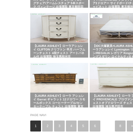
グチェア/アームレスチェア 5本スポー
ア2ドロアー サイドボード/チ
ク ヴィンテージ 出張買取 東京都世田
ャビネット 出張買取 東京都
谷区
【LAURA ASHLEY】ローラアシュレ
【IDC大塚家具×LAURA ASH
イ CLIFTON クリフトン 半月 ハーフム
ーラアシュレイ Lymington
ーンチェスト 4段チェスト アートパネ
ン/REGALIA レガリア Kings
ル付 出張買取 埼玉県和光市
ングスダウン ロイヤルティⅡ 
ルベッド 出張買取 東京都文
【LAURA ASHLEY】ローラ アシュレ
【LAURA ASHLEY】ローラ
イ Garrat ギャラット 12ドロワー スモ
イ PROVENCALE プロヴァ
ールボックス コーヒーテーブル/セン
ェストオブドロワーズ チェス
ターテーブル チェスト 出張買取 東京
出張買取 埼玉県戸田市
都品川区
PAGE NAVI
1
2
3
4
5
6
…
8
»