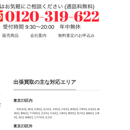
販売商品
会社案内
無料査定のお申込み
出張買取の主な対応エリア
東京23区内
て
世田谷区
港区
目黒区
品川区
大田区
渋谷区
新宿区
中野区
杉並区
練
馬区
豊島区
千代田区
文京区
中央区
江東区
墨田区
荒川区
葛飾区
台東
区
北区
板橋区
江戸川区
足立区
東京23区外