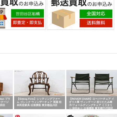
don ブラ
【Sitting Firm】シッティングファー
【ROVER CHAIR】ローバーチェア イ
ンテージ
ム ゴシック ウィンザーチェア 英国 松
ギリス軍 ヴィンテージ 折りたたみ椅
代田区
本民芸家具 出張買取 東京都品川区
子/フォールディングチェア ミリタリ
ー 刻印あり 出張買取 東京都千代田区