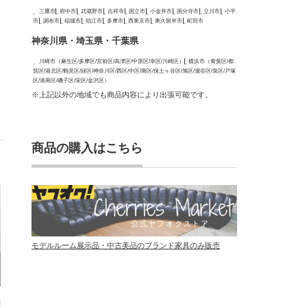
三鷹市
府中市
武蔵野市
吉祥寺
国立市
小金井市
国分寺市
立川市
小平
市
調布市
稲城市
狛江市
多摩市
西東京市
東久留米市
町田市
神奈川県・埼玉県・千葉県
川崎市（麻生区/多摩区/宮前区/高津区/中原区/幸区/川崎区）
横浜市（青葉区/都
筑区/港北区/鶴見区/緑区/神奈川区/西区/中区/南区/保土ヶ谷区/旭区/瀬谷区/泉区/戸塚
区/港南区/磯子区/栄区/金沢区）
※上記以外の地域でも商品内容により出張可能です。
商品の購入はこちら
モデルルーム展示品・中古美品のブランド家具のみ販売