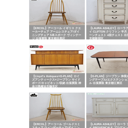
【ERCOL】アーコール イギリス クエ
【LAURA ASHLEY】ローラ
ーカーチェア アームレスチェア/ダイ
イ CLIFTON クリフトン 半
ニングチェア 5本スポーク ヴィンテー
ーンチェスト 4段チェスト 出
ジ 出張買取 東京都目黒区
京都新宿区
【Lloyd’s Antiques×G-PLAN】ロイ
【G-PLAN】ジープラン 伸長
ズアンティークス×ジープラン サイド
ングテーブル/エクステンショ
ボード/キャビネット/収納 出張買取 神
ル 出張買取 東京都江東区
奈川県横浜市鶴見区
【ERCOL】アーコール ゴールドスミ
【LAURA ASHLEY】ローラ
スチェア ウィンザーチェア/ダイニン
イ PROVENCALE プロヴァ