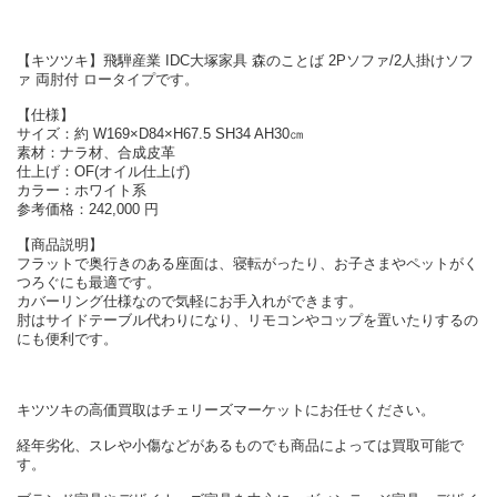
【キツツキ】飛騨産業 IDC大塚家具 森のことば 2Pソファ/2人掛けソフ
ァ 両肘付 ロータイプです。
【仕様】
サイズ：約 W169×D84×H67.5 SH34 AH30㎝
素材：ナラ材、合成皮革
仕上げ：OF(オイル仕上げ)
カラー：ホワイト系
参考価格：242,000 円
【商品説明】
フラットで奥行きのある座面は、寝転がったり、お子さまやペットがく
つろぐにも最適です。
カバーリング仕様なので気軽にお手入れができます。
肘はサイドテーブル代わりになり、リモコンやコップを置いたりするの
にも便利です。
キツツキの高価買取はチェリーズマーケットにお任せください。
経年劣化、スレや小傷などがあるものでも商品によっては買取可能で
す。