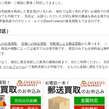
具買取のご依頼・ご相談に数多く対応してきました。
販売経路を熟知した査定員がいるため、 他社では高く売れず安いお値段での
の家具買取でも可能です。 当店は、お譲りいただいた大切な家財の価値を高める努力
値でのデビッド・ルイス(David Lewis)の家具買取もできるのです。
郵送）
への出張買取
、
店舗への持込買取
、
宅配便による郵送買取
から選べます。 シ
、商品や個数によっては遠方でも出張可能です。 査定のみでも出張料金は無
です。
確認だけでなく、他社に査定依頼した家具の価格比較まで、ぜひご利用ください。 当
たは
メールフォーム
にて無料見積りが可能です。 もちろん金額に満足できなけ