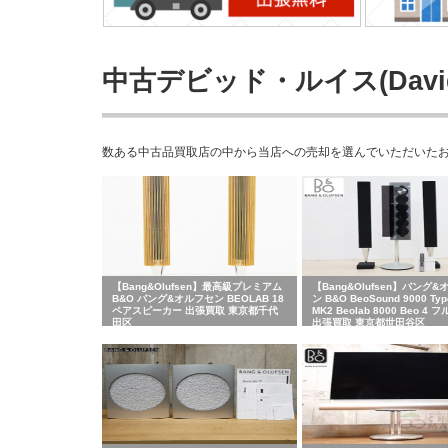
中古デビッド・ルイス(David
数ある中古品買取店の中から当店への売却を選んでいただいたお客さま
【Bang&Olufsen】最高級プレミアム
【Bang&Olufsen】バング
B&O バング&オルフセン BEOLAB 18
ン B&O BeoSound 9000 Typ
ペアスピーカー 出張買取 東京都千代
MK2 Beolab 8000 Beo 4
田区
出張買取 東京都世田谷区