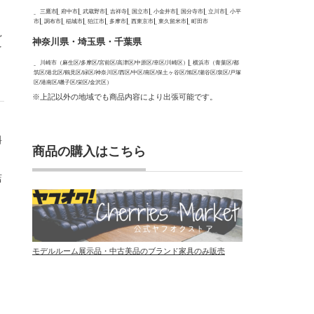
三鷹市
府中市
武蔵野市
吉祥寺
国立市
小金井市
国分寺市
立川市
小平
市
調布市
稲城市
狛江市
多摩市
西東京市
東久留米市
町田市
見
神奈川県・埼玉県・千葉県
を
川崎市（麻生区/多摩区/宮前区/高津区/中原区/幸区/川崎区）
横浜市（青葉区/都
筑区/港北区/鶴見区/緑区/神奈川区/西区/中区/南区/保土ヶ谷区/旭区/瀬谷区/泉区/戸塚
区/港南区/磯子区/栄区/金沢区）
※上記以外の地域でも商品内容により出張可能です。
料
商品の購入はこちら
店
モデルルーム展示品・中古美品のブランド家具のみ販売