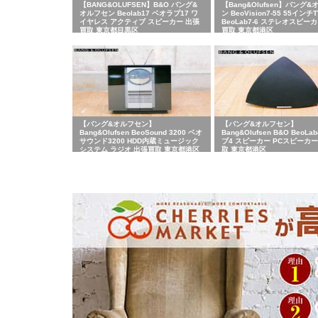
【BANG&OLUFSEN】B&O バング&
【Bang&Olufsen】バング
オルフセン Beolab17 ベオラブ17 ワ
ン BeoVision7-55 55インチT
イヤレス アクティブ スピーカー 出張
BeoLab7-6 ステレオスピー
買取 東京都目黒区
買取 東京都港区
【バング&オルフセン】
【バング&オルフセン】
Bang&Olufsen BeoSound 3200 ベオ
Bang&Olufsen B&O BeoL
サウンド3200 HDD内蔵ミュージック
ブ4 スピーカー PCスピーカー
システム ラジオ 出張買取 東京都港区
取 東京都港区