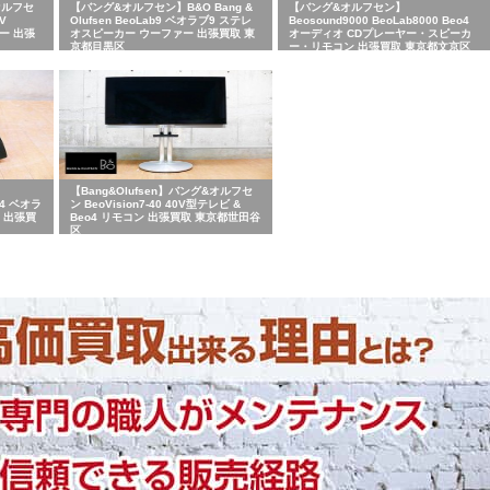
&オルフセ
【バング&オルフセン】B&O Bang &
【バング&オルフセン】
V
Olufsen BeoLab9 ベオラブ9 ステレ
Beosound9000 BeoLab8000 Beo4
カー 出張
オスピーカー ウーファー 出張買取 東
オーディオ CDプレーヤー・スピーカ
京都目黒区
ー・リモコン 出張買取 東京都文京区
【Bang&Olufsen】バング&オルフセ
ab4 ベオラ
ン BeoVision7-40 40V型テレビ &
 出張買
Beo4 リモコン 出張買取 東京都世田谷
区