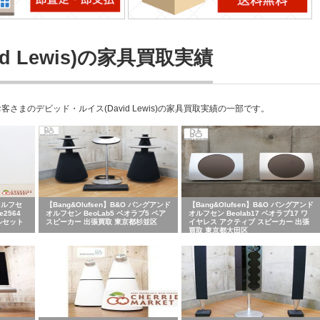
 Lewis)の家具買取実績
のデビッド・ルイス(David Lewis)の家具買取実績の一部です。
&オルフセ
【Bang&Olufsen】B&O バングアンド
【Bang&Olufsen】B&O バングアンド
e2564
オルフセン BeoLab5 ベオラブ5 ペア
オルフセン Beolab17 ベオラブ17 ワ
 フルセット
スピーカー 出張買取 東京都杉並区
イヤレス アクティブ スピーカー 出張
買取 東京都大田区