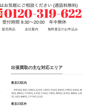
販売商品
会社案内
無料査定のお申込み
出張買取の主な対応エリア
東京23区内
世田谷区
港区
目黒区
品川区
大田区
渋谷区
新宿区
中野区
杉並区
練
馬区
豊島区
千代田区
文京区
中央区
江東区
墨田区
荒川区
葛飾区
台東
区
北区
板橋区
江戸川区
足立区
東京23区外