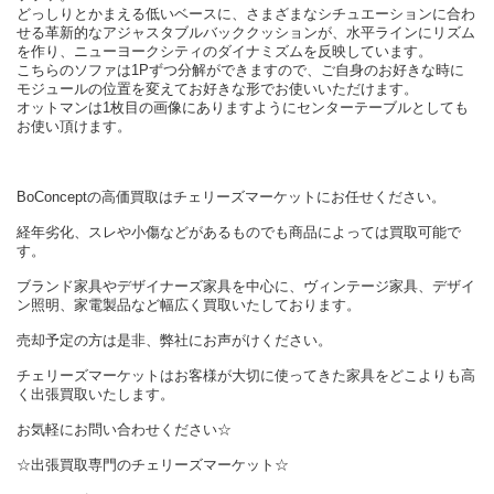
どっしりとかまえる低いベースに、さまざまなシチュエーションに合わ
せる革新的なアジャスタブルバッククッションが、水平ラインにリズム
を作り、ニューヨークシティのダイナミズムを反映しています。
こちらのソファは1Pずつ分解ができますので、ご自身のお好きな時に
モジュールの位置を変えてお好きな形でお使いいただけます。
オットマンは1枚目の画像にありますようにセンターテーブルとしても
お使い頂けます。
BoConceptの高価買取はチェリーズマーケットにお任せください。
経年劣化、スレや小傷などがあるものでも商品によっては買取可能で
す。
ブランド家具やデザイナーズ家具を中心に、ヴィンテージ家具、デザイ
ン照明、家電製品など幅広く買取いたしております。
売却予定の方は是非、弊社にお声がけください。
チェリーズマーケットはお客様が大切に使ってきた家具をどこよりも高
く出張買取いたします。
お気軽にお問い合わせください☆
☆出張買取専門のチェリーズマーケット☆