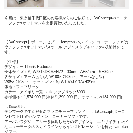
今回は、東京都千代田区のお客様からのご依頼で、BoConceptのコーナ
ーソファ&オットマンを出張買取いたしました。
【BoConcept】ボーコンセプト Hampton ハンプトン コーナーソファ/カ
ウチソファ&オットマン/スツール アジャスタブルバック&収納付きで
す。
【仕様】
デザイナー Henrik Pedersen
全体サイズ：約 W281×D305×H72～90cm、AH54cm、SH39cm
各サイズ：アームあり/約 W108×D108cm、アームなし/約
W85×D108cm、オットマン：約 W107×D107×H39cm
張地：ファブリック
カラー：アイボリー系 Lazioファブリック3090
参考価格：1,574,900 円(本体/1,390,000 円、オットマン/184,900 円)
【商品説明】
デンマークの生んだ有名ファニチャーブランド、【BoConcept(ボーコ
ンセプト)】のハンプトン・コーナーソファです。
アーバンラグジュアリーき体現したそのデザインは、エキサイティング
なニューヨークのスカイラインからインスピレーションを得たHampton
ソファ。