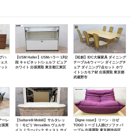
ングハ
【USM Haller】USMハラー 1列2
【松創】IDC大塚家具 ダイニング
 チェス
段 キャビネット/シェルフ ピュア
テーブル&ウィーン ダイニングチ
ナット
ホワイト 出張買取 東京都江東区
ェア ダイニング7点セット ホワ
イトシカモア材 出張買取 東京都
武蔵野市
アーレ
【Saltarelli Mobili】サルタレッ
【ligne roset】リーン・ロゼ
出張買
リ・モビリ Versailles ヴェルサ
TOGO トーゴ 1人掛けソファ パ
イユ ミラーバック チェスト サイ
ープル 出張買取 東京都渋谷区