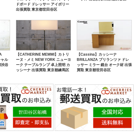
ドボード ドレッサー アイボリー
出張買取 東京都世田谷区
A
【CATHERINE MEMMI】カトリ
【Cassina】カッシーナ
シャル
ーヌ・メミ NEW YORK ニューヨ
BRILLANZA ブリランツァ ドレ
都渋谷
ーク テーブルランプ 卓上照明 カ
ッサー ミラー 鏡台 オーク材 出張
ッシーナ 出張買取 東京都練馬区
買取 東京都世田谷区