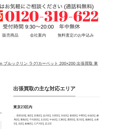
販売商品
会社案内
無料査定のお申込み
n ブルックリン ラグ/カーペット 200×200 出張買取 東
出張買取の主な対応エリア
東京23区内
世田谷区
港区
目黒区
品川区
大田区
渋谷区
新宿区
中野区
杉並区
練
馬区
豊島区
千代田区
文京区
中央区
江東区
墨田区
荒川区
葛飾区
台東
区
北区
板橋区
江戸川区
足立区