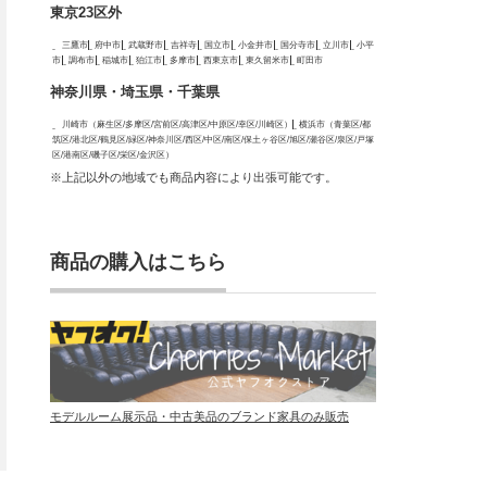
東京23区外
三鷹市
府中市
武蔵野市
吉祥寺
国立市
小金井市
国分寺市
立川市
小平
市
調布市
稲城市
狛江市
多摩市
西東京市
東久留米市
町田市
神奈川県・埼玉県・千葉県
川崎市（麻生区/多摩区/宮前区/高津区/中原区/幸区/川崎区）
横浜市（青葉区/都
筑区/港北区/鶴見区/緑区/神奈川区/西区/中区/南区/保土ヶ谷区/旭区/瀬谷区/泉区/戸塚
区/港南区/磯子区/栄区/金沢区）
※上記以外の地域でも商品内容により出張可能です。
商品の購入はこちら
モデルルーム展示品・中古美品のブランド家具のみ販売