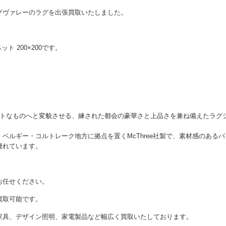
グヴァレーのラグを出張買取いたしました。
ト 200×200です。
エレガントなものへと変貌させる、練された都会の豪華さと上品さを兼ね備えたラグ
ベルギー・コルトレーク地方に拠点を置くMcThree社製で、素材感のあるパ
優れています。
お任せください。
買取可能です。
家具、デザイン照明、家電製品など幅広く買取いたしております。