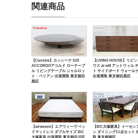
関連商品
【Cassina】カッシーナ 520
【LIVING HOUSE】リビ
ACCORDOアコルド ローテーブ
ウス at will アットウィル
ル リビングテーブル シャルロッ
ト サイドボード ウォール
ト・ペリアン 出張買取 東京都目
出張買取 東京都目黒区
黒区
【airweave】エアウィーヴ ベッ
【IDC大塚家具】イーセン
ドマットレス ダブルサイズ IDC
ン ダイニング11点セット 
大塚家具 出張買取 東京都品川区
取 東京都港区