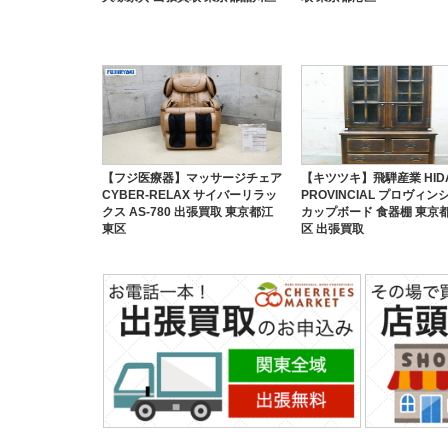
【フジ医療器】マッサージチェア
【キツツキ】飛騨産業 HID
CYBER-RELAX サイバーリラッ
PROVINCIAL プロヴィン
クス AS-780 出張買取 東京都江
カップボード 食器棚 東京
東区
区 出張買取