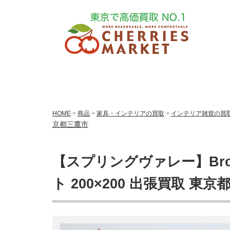
HOME
>
商品
>
家具・インテリアの買取
>
インテリア雑貨の買
京都三鷹市
【スプリングヴァレー】Broo
ト 200×200 出張買取 東