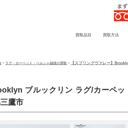
買取品目
買取方法
【スプリングヴァレー】Brookly
取
>
ラグ・カーペット・ペルシャ絨毯の買取
>
klyn ブルックリン ラグ/カーペッ
京都三鷹市