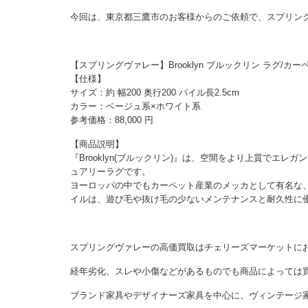
今回は、東京都三鷹市のお客様からのご依頼で、スプリン
【スプリングヴァレー】Brooklyn ブルックリン ラグ/カーペッ
【仕様】
サイズ：約 幅200 奥行200 パイル長2.5cm
カラー：ベージュ系×ホワイト系
参考価格：88,000 円
【商品説明】
『Brooklyn(ブルックリン)』は、空間をより上質で
ュアリーラグです。
ヨーロッパの中でもカーペット産業のメッカとして有名な、
イルは、遊び毛や抜け毛の少ないメンテナンスと耐久性に
スプリングヴァレーの高価買取はチェリーズマーケットに
経年劣化、スレや小傷などがあるものでも商品によっては
ブランド家具やデザイナーズ家具を中心に、ヴィンテージ