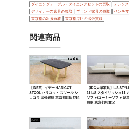
ダイニングテーブル・ダイニングセットの買取
テレンス・
デザイナーズ家具の買取
ブランド家具の買取
ベンチマー
東京都の出張買取
東京都港区の出張買取
関連商品
【IDEE】イデー HARICOT
【IDC大塚家具】L/S STYLI
STOOL ハリコット スツール シ
11 L/S スタイリッシュ11
ョコラ 出張買取 東京都世田谷区
ソファ/コーナーソファ 総革
買取 東京都杉並区