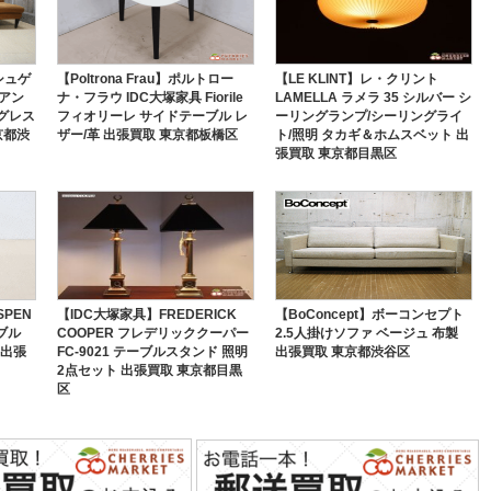
シュゲ
【Poltrona Frau】ポルトロー
【LE KLINT】レ・クリント
トアン
ナ・フラウ IDC大塚家具 Fiorile
LAMELLA ラメラ 35 シルバー シ
 グレス
フィオリーレ サイドテーブル レ
ーリングランプ/シーリングライ
京都渋
ザー/革 出張買取 東京都板橋区
ト/照明 タカギ＆ホムスベット 出
張買取 東京都目黒区
SPEN
【IDC大塚家具】FREDERICK
【BoConcept】ボーコンセプト
ーブル
COOPER フレデリッククーパー
2.5人掛けソファ ベージュ 布製
 出張
FC-9021 テーブルスタンド 照明
出張買取 東京都渋谷区
2点セット 出張買取 東京都目黒
区