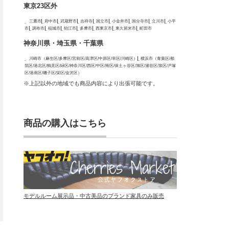
東京23区外
三鷹市
府中市
武蔵野市
吉祥寺
国立市
小金井市
国分寺市
立川市
小平
市
調布市
稲城市
狛江市
多摩市
西東京市
東久留米市
町田市
神奈川県・埼玉県・千葉県
川崎市（麻生区/多摩区/宮前区/高津区/中原区/幸区/川崎区）
横浜市（青葉区/都
筑区/港北区/鶴見区/緑区/神奈川区/西区/中区/南区/保土ヶ谷区/旭区/瀬谷区/泉区/戸塚
区/港南区/磯子区/栄区/金沢区）
※上記以外の地域でも商品内容により出張可能です。
商品の購入はこちら
モデルルーム展示品・中古美品のブランド家具のみ販売