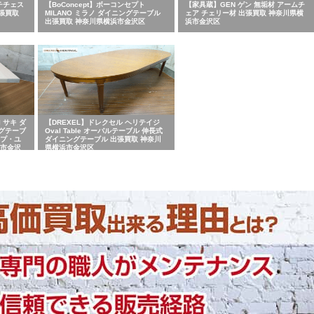
ルチチェス
【BoConcept】ボーコンセプト
【家具蔵】GEN ゲン 無垢材 アームチ
出張買取
MILANO ミラノ ダイニングテーブル
ェア チェリー材 出張買取 神奈川県横
出張買取 神奈川県横浜市金沢区
浜市金沢区
I サキ ダ
【DREXEL】ドレクセル ヘリテイジ
グテーブ
Oval Table オーバルテーブル 伸長式
ップ・ユ
ダイニングテーブル 出張買取 神奈川
浜市金沢
県横浜市金沢区