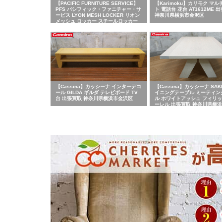
【PACIFIC FURNITURE SERVICE】
【Karimoku】カリモク マ
PFS パシフィック・ファニチャー・サ
ト 電話台 花台 AT1612ME 
ービス LYON MESH LOCKER リオン
神奈川県横浜市金沢区
メッシュ ロッカー スチールロッカー
出張買取 神奈川県横浜市金沢区
【Cassina】カッシーナ インターデコ
【Cassina】カッシーナ SAK
ール GILDA ギルダ テレビボード TV
イニングテーブル ミーティン
台 出張買取 神奈川県横浜市金沢区
ル ホワイトアッシュ フィリ
ーレル 出張買取 神奈川県横
区