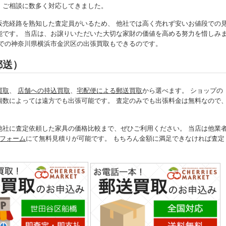
・ご相談に数多く対応してきました。
販売経路を熟知した査定員がいるため、 他社では高く売れず安いお値段での
能です。 当店は、お譲りいただいた大切な家財の価値を高める努力を惜しみ
値での神奈川県横浜市金沢区の出張買取もできるのです。
郵送）
買取
、
店舗への持込買取
、
宅配便による郵送買取
から選べます。 ショップの
個数によっては遠方でも出張可能です。 査定のみでも出張料金は無料なので
他社に査定依頼した家具の価格比較まで、ぜひご利用ください。 当店は他業
フォーム
にて無料見積りが可能です。 もちろん金額に満足できなければ査定