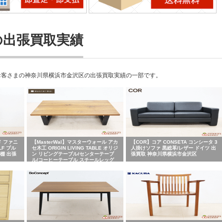
の出張買取実績
お客さまの神奈川県横浜市金沢区の出張買取実績の一部です。
メ ファニ
【MasterWal】マスターウォール アカ
【COR】コア CONSETA コンシータ 3
LF ブル
セ木工 ORIGIN LIVING TABLE オリジ
人掛けソファ 黒総革/レザー ドイツ 出
棚 出張
ン リビングテーブル/センターテーブ
張買取 神奈川県横浜市金沢区
ル/コーヒーテーブル スチールレッグ
ス出張買取 神奈川県横浜市金沢区