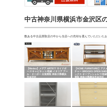
中古神奈川県横浜市金沢区
数ある中古品買取店の中から当店への売却を選んでいただいた
【Medea】メデア ART977 サイドボ
【ACME FURNITURE】アク
ード/キャビネット/収納 イタリア アー
チャー BROOKS OPEN SHE
ル・ヌーボー 出張買取 神奈川県横浜
ックス オープンシェルフ/収納
市金沢区
買取 神奈川県横浜市金沢区