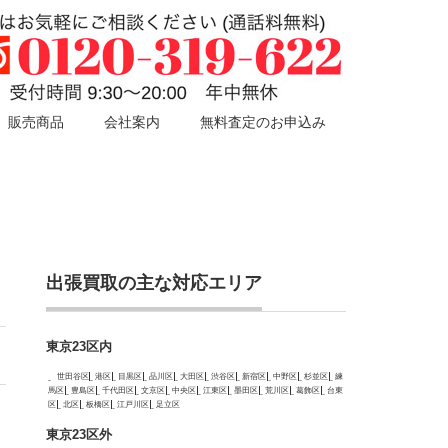
販売商品
会社案内
無料査定のお申込み
出張買取の主な対応エリア
東京23区内
世田谷区
港区
目黒区
品川区
大田区
渋谷区
新宿区
中野区
杉並区
練
馬区
豊島区
千代田区
文京区
中央区
江東区
墨田区
荒川区
葛飾区
台東
区
北区
板橋区
江戸川区
足立区
東京23区外