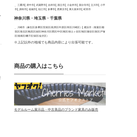
三鷹市
府中市
武蔵野市
吉祥寺
国立市
小金井市
国分寺市
立川市
小平
市
調布市
稲城市
狛江市
多摩市
西東京市
東久留米市
町田市
見
神奈川県・埼玉県・千葉県
ま
川崎市（麻生区/多摩区/宮前区/高津区/中原区/幸区/川崎区）
横浜市（青葉区/都
筑区/港北区/鶴見区/緑区/神奈川区/西区/中区/南区/保土ヶ谷区/旭区/瀬谷区/泉区/戸塚
区/港南区/磯子区/栄区/金沢区）
※上記以外の地域でも商品内容により出張可能です。
、
商品の購入はこちら
者
モデルルーム展示品・中古美品のブランド家具のみ販売