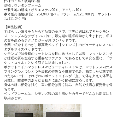
仕様コイル：硬鋼線C種
詰物：ウレタンフォーム
外装生地の組成：ポリエステル90％、アクリル10％
参考販売価格(新品)：234,940円(ベッドフレーム/123,700 円、マットレ
ス/111,240 円)
【商品説明】
すばらしい眠りをもたらす品質の高さで、世界に選ばれてきたシモン
ズ。シンプルなデザインの中に、最先端の睡眠科学から生まれた、眠り
の質を高めるテクノロジーが息づくベッドです。
今回ご紹介するのが、最高級ベッド【シモンズ】のビューティレストの
ダブルサイズベッドです。
シモンズでは最初のマットレスを世に送り出して以来、マットレスこそ
が睡眠の質を左右する重要なファクターであるとして研究を重ね、「ポ
ケットコイル」という答えに到達しました。
ポケットコイルマットレス≪ビューティレスト≫は、マットレス内のス
プリングひとつひとつを袋状の特殊な不織布で包み、独立した状態で並
べたものです。それぞれのポケットコイルが「点」で体を支えて体圧を
分散し、睡眠中のあらゆる動きに細かく的確に対応します。
身体の軽い部分は浅く、重い部分は深く沈み、自然で快適な寝姿勢を保
ちます。
ベッドフレームは、シモンズ製の落ち着いたカラーでどんなお部屋にも
馴染みます。