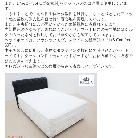
また、DNAコイル(低反発素材)をマットレスのコア層に使用していま
す。
こうすることで、耐久性や体圧分散性を維持し、しっとりとしたフィッ
ト感と柔軟な弾力性を併せ持つ寝心地を実現しています。
また、中央部分に穴が開いているため通気性にも優れています。
内部構造のみならず、外観にもこだわり、マットレスの表生地にはシル
クの入った素材を採用しており華やかさも演出してくれます。
ヘッドボードは、クラシックモダンスタイルの総革張り「L/S Comfort-
307」。
本革を贅沢に使用し、高度なタフティング技術にて張り込んだヘッドボ
ードです。クッション性の高いヘッドボードが、お休み前のくつろぎの
ひとときを叶えます。
エレガントな曲線でどの角度からみても美しいデザインです。