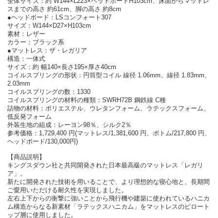
全体サイズ：約 W144×L223×ヘッドボードH103cm、床面からマットレ
スまでの高さ 約61cm、脚の高さ 約8cm
●ヘッドボード：LSコンフォート307
サイズ：W144×D27×H103cm
素材：レザー
カラー：ブラック系
●マットレス：ザ・レガリア
構造：一体式
サイズ：約 幅140×長さ195×厚さ40cm
コイルスプリングの形状：円筒型コイル 線径 1.06mm、線径 1.83mm、
2.03mm
コイルスプリングの数：1330
コイルスプリングの材料の種類：SWRH72B 鋼鉄線 C種
詰物の材料：ポリエステル、ウレタンフォーム、ラテックスフォーム、
低反発フォーム
外装生地の組成：レーヨン98％、シルク2％
参考価格：1,729,400 円(マットレス/1,381,600 円、ボトム/217,800 円、
ヘッドボード/130,000円)
【商品説明】
キングスダウン社と共同開発された日本最高級のマットレス「レガリ
ア」。
新たに開発された技術を用いることで、より理想的な寝心地と、長期間
ご愛用いただける耐久性を実現しました。
左右上下からの衝撃に強いことから飛行機や建築に使われているハニカ
ム構造からなる新素材「ラテックスハニカム」をマットレスのピロート
ップ層に使用しました。