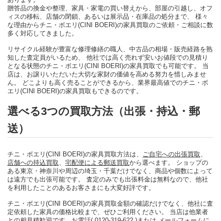
贈答品の換金や整理、家具・家電の買い替えから、部屋の引越し、オフ
ィスの移転、店舗の閉鎖、あるいは展示品・在庫品の処分まで、 様々
な理由からチニ・ボエリ(CINI BOERI)の家具買取のご依頼・ご相談に数
多く対応してきました。
リサイクル経験が豊富な修理修繕の職人、中古品の相場・販売経路を熟
知した査定員がいるため、 他社では高く売れず安いお値段での見積り
となる状態のチニ・ボエリ(CINI BOERI)の家具買取でも可能です。 当
店は、お譲りいただいた大切な家財の価値を高める努力を惜しみませ
ん。 どこよりも高く売ることができるから、業界最高値でのチニ・ボ
エリ(CINI BOERI)の家具買取もできるのです。
選べる3つの買取方法（出張・持込・郵
送）
チニ・ボエリ(CINI BOERI)の家具買取方法は、
ご自宅への出張買取
、
店舗への持込買取
、
宅配便による郵送買取
から選べます。 ショップの
ある東京・神奈川や周辺の埼玉・千葉だけでなく、商品や個数によって
は遠方でも出張可能です。 査定のみでも出張料金は無料なので、他社
を利用したことのあるお客さまにも大変好評です。
チニ・ボエリ(CINI BOERI)の家具買取金額の確認だけでなく、他社に査
定依頼した家具の価格比較まで、ぜひご利用ください。 当店は他業者
との相見積歓迎です。
お電話( 0120-319-622 )
または
メールフォーム
に