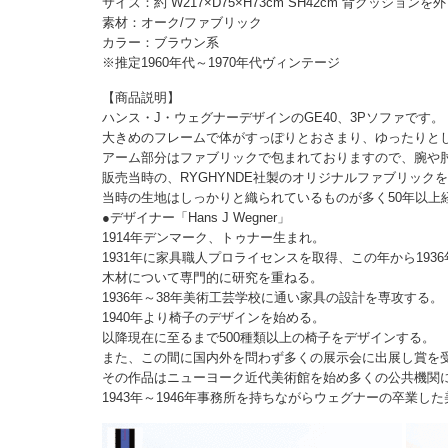
サイズ：約 W217×D75×H73cm SH42cm 背クッションを
素材：オーク/ファブリック
カラー：ブラウン系
※推定1960年代～1970年代ヴィンテージ
【商品説明】
ハンス・J・ウェグナーデザインのGE40、3Pソファです。
大きめのフレームで体がすっぽりとおさまり、ゆったりと
アーム部分はファブリックで包まれておりますので、腕や
販売当時の、RYGHYNDE社製のオリジナルファブリック
当時の生地はしっかりと織られているものが多く50年以上
●デザイナー「Hans J Wegner」
1914年デンマーク、トゥナー生まれ。
1931年に家具職人プロライセンスを取得、この年から193
木材について専門的に研究を重ねる。
1936年～38年美術工芸学校に通い家具の設計を専攻する。
1940年より椅子のデザインを始める。
以降現在に至るまで500種類以上の椅子をデザインする。
また、この間に国内外を問わず多くの展示会に出展し賞を
その作品はニューヨーク近代美術館を始め多くの公共機関
1943年～1946年事務所を持ちながらウェグナーの卒業し