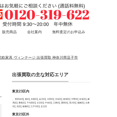
販売商品
会社案内
無料査定のお申込み
ー 北欧家具 ヴィンテージ 出張買取 神奈川県逗子市
出張買取の主な対応エリア
東京23区内
世田谷区
港区
目黒区
品川区
大田区
渋谷区
新宿区
中野区
杉並区
練
馬区
豊島区
千代田区
文京区
中央区
江東区
墨田区
荒川区
葛飾区
台東
区
北区
板橋区
江戸川区
足立区
東京23区外