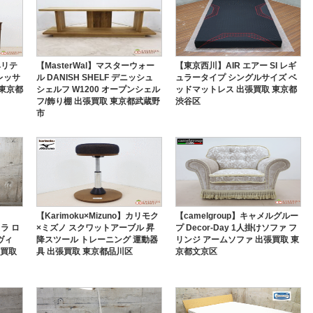
ヘリテ
【MasterWal】マスターウォー
【東京西川】AIR エアー SI レギ
ドレッサ
ル DANISH SHELF デニッシュ
ュラータイプ シングルサイズ ベ
 東京都
シェルフ W1200 オープンシェル
ッドマットレス 出張買取 東京都
フ/飾り棚 出張買取 東京都武蔵野
渋谷区
市
【Karimoku×Mizuno】カリモク
【camelgroup】キャメルグルー
ォラ ロ
×ミズノ スクワットアーブル 昇
プ Decor-Day 1人掛けソファ フ
ヴィ
降スツール トレーニング 運動器
リンジ アームソファ 出張買取 東
張買取
具 出張買取 東京都品川区
京都文京区