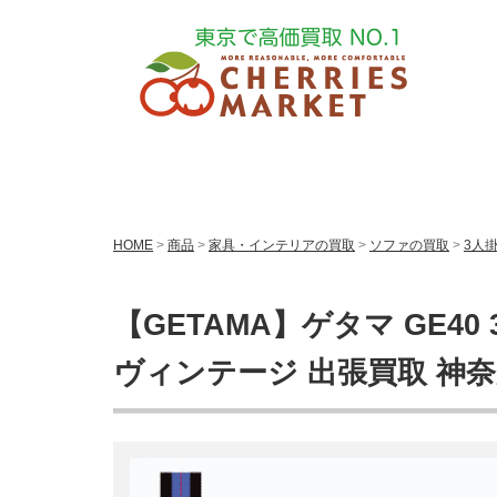
HOME
>
商品
>
家具・インテリアの買取
>
ソファの買取
>
3人
【GETAMA】ゲタマ GE4
ヴィンテージ 出張買取 神