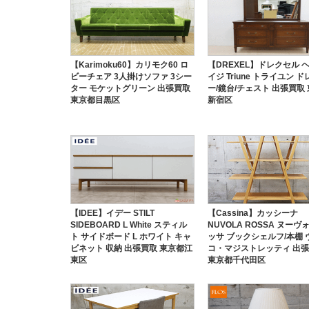
【Karimoku60】カリモク60 ロ
【DREXEL】ドレクセル 
ビーチェア 3人掛けソファ 3シー
イジ Triune トライユン 
ター モケットグリーン 出張買取
ー/鏡台/チェスト 出張買取
東京都目黒区
新宿区
【IDEE】イデー STILT
【Cassina】カッシーナ
SIDEBOARD L White スティル
NUVOLA ROSSA ヌーヴ
ト サイドボード L ホワイト キャ
ッサ ブックシェルフ/本棚 
ビネット 収納 出張買取 東京都江
コ・マジストレッティ 出
東区
東京都千代田区