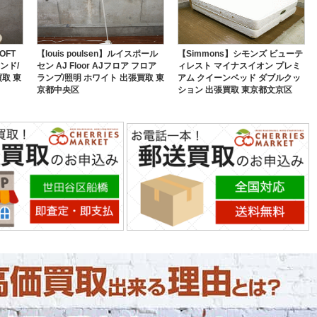
OFT
【louis poulsen】ルイスポール
【Simmons】シモンズ ビューテ
ンド/
セン AJ Floor AJフロア フロア
ィレスト マイナスイオン プレミ
取 東
ランプ/照明 ホワイト 出張買取 東
アム クイーンベッド ダブルクッ
京都中央区
ション 出張買取 東京都文京区