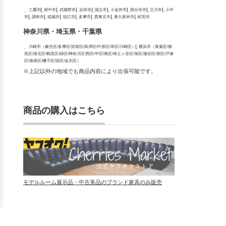
三鷹市
府中市
武蔵野市
吉祥寺
国立市
小金井市
国分寺市
立川市
小平
市
調布市
稲城市
狛江市
多摩市
西東京市
東久留米市
町田市
神奈川県・埼玉県・千葉県
川崎市（麻生区/多摩区/宮前区/高津区/中原区/幸区/川崎区）
横浜市（青葉区/都
筑区/港北区/鶴見区/緑区/神奈川区/西区/中区/南区/保土ヶ谷区/旭区/瀬谷区/泉区/戸塚
区/港南区/磯子区/栄区/金沢区）
※上記以外の地域でも商品内容により出張可能です。
商品の購入はこちら
モデルルーム展示品・中古美品のブランド家具のみ販売