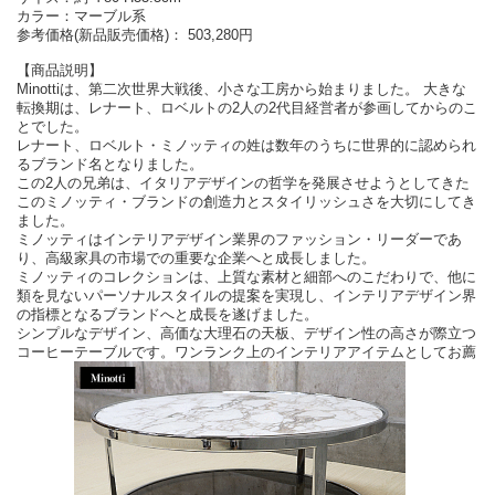
カラー：マーブル系
参考価格(新品販売価格)： 503,280円
【商品説明】
Minottiは、第二次世界大戦後、小さな工房から始まりました。 大きな
転換期は、レナート、ロベルトの2人の2代目経営者が参画してからのこ
とでした。
レナート、ロベルト・ミノッティの姓は数年のうちに世界的に認められ
るブランド名となりました。
この2人の兄弟は、イタリアデザインの哲学を発展させようとしてきた
このミノッティ・ブランドの創造力とスタイリッシュさを大切にしてき
ました。
ミノッティはインテリアデザイン業界のファッション・リーダーであ
り、高級家具の市場での重要な企業へと成長しました。
ミノッティのコレクションは、上質な素材と細部へのこだわりで、他に
類を見ないパーソナルスタイルの提案を実現し、インテリアデザイン界
の指標となるブランドへと成長を遂げました。
シンプルなデザイン、高価な大理石の天板、デザイン性の高さが際立つ
コーヒーテーブルです。ワンランク上のインテリアアイテムとしてお薦