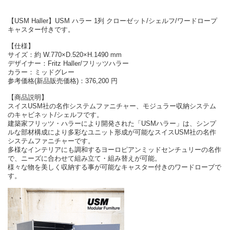
【USM Haller】USM ハラー 1列 クローゼット/シェルフ/ワードロープ
キャスター付きです。
【仕様】
サイズ：約 W.770×D.520×H.1490 mm
デザイナー：Fritz Haller/フリッツハラー
カラー：ミッドグレー
参考価格(新品販売価格)：376,200 円
【商品説明】
スイスUSM社の名作システムファニチャー、モジュラー収納システム
のキャビネット/シェルフです。
建築家フリッツ・ハラーにより開発された「USMハラー」は、シンプ
ルな部材構成により多彩なユニット形成が可能なスイスUSM社の名作
システムファニチャーです。
多様なインテリアにも調和するヨーロピアンミッドセンチュリーの名作
で、ニーズに合わせて組み立て・組み替えが可能。
様々な物を美しく収納する事が可能なキャスター付きのワードローブで
す。