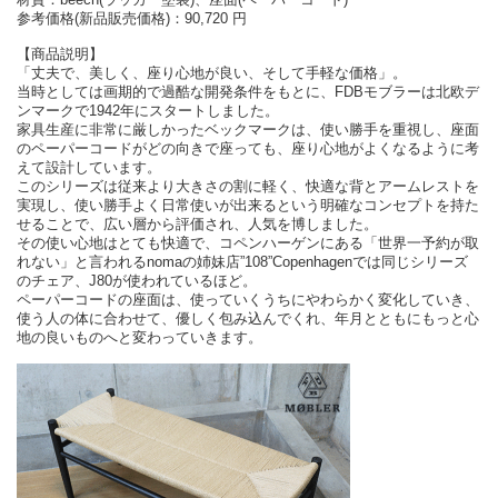
参考価格(新品販売価格)：90,720 円
【商品説明】
「丈夫で、美しく、座り心地が良い、そして手軽な価格」。
当時としては画期的で過酷な開発条件をもとに、FDBモブラーは北欧デ
ンマークで1942年にスタートしました。
家具生産に非常に厳しかったベックマークは、使い勝手を重視し、座面
のペーパーコードがどの向きで座っても、座り心地がよくなるように考
えて設計しています。
このシリーズは従来より大きさの割に軽く、快適な背とアームレストを
実現し、使い勝手よく日常使いが出来るという明確なコンセプトを持た
せることで、広い層から評価され、人気を博しました。
その使い心地はとても快適で、コペンハーゲンにある「世界一予約が取
れない」と言われるnomaの姉妹店”108”Copenhagenでは同じシリーズ
のチェア、J80が使われているほど。
ペーパーコードの座面は、使っていくうちにやわらかく変化していき、
使う人の体に合わせて、優しく包み込んでくれ、年月とともにもっと心
地の良いものへと変わっていきます。