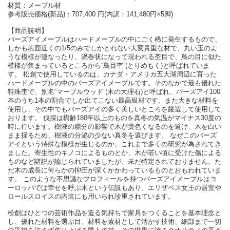
材質：メープル材
参考販売価格(新品)：707,400 円(内訳：141,480円×5脚)
【商品説明】
バーズアイメープルはハードメープルの中にごく稀に発生するもので、
しかも表面近くの1/5のみでしかとれない大変貴重な材で、丸い玉のよ
うな模様が連なったり、渦巻状になって現われる杢目で、鳥の目に似た
模様が集まっているところから“鳥目杢”(とりめもく)と呼ばれていま
す。 松創で使用しているのは、カナダ・アメリカ五大湖周辺に育った
ハードメープルの中のバーズアイメープルです。そのなかで最も優れた
特殊杢で、別名“マーブルウッド”(木の大理石)と呼ばれ、バーズアイ100
本のうち1本の割合でしか出てこない最高級材です。また大きな材料を
使用し、その中でもバーズアイの多く美しいところを厳選して使用して
おります。 伐採は樹齢180年以上のものを真冬の気温がマイナス30度の
時に行います。樹液の糖分の影響で木が黄色くなるのを避け、木を白い
まま採るため、樹液の分泌の少ない真冬を選びます。 なぜこのバーズ
アイという特殊な模様が生じるのか、これまで多くの研究が為されてき
ました。寄生性のキノコによるものとか、木が若い頃に受けた傷による
ものなど諸説が論じられていましたが、未だ特定されておりません。た
だ木の成長に何らかの抑圧が深くかかわっているものとおもわれていま
す。 このような不思議なプロフィールを持つバーズアイメープルはヨ
ーロッパでは幸せを呼ぶ木という伝説もあり、エリザベス女王の居室や
ロールスロイスの内装にも用いられ珍重されています。
松創はひとつの芸術作品を造る気持ちで家具をつくることを基本理念と
し、優れた材料を選ぶ目、材料を素材として活かす技術、細部まで一切