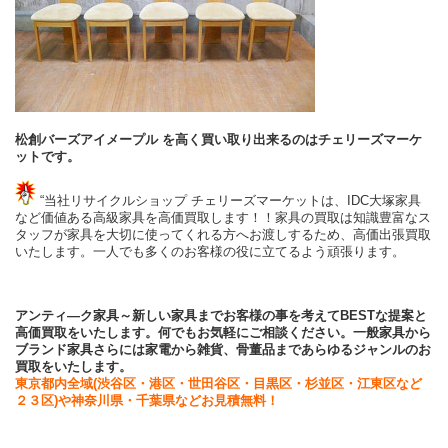
松創バーズアイメープル を高く買い取り出来るのはチェリーズマーケ
ットです。
“当社リサイクルショップ チェリーズマーケットは、IDC大塚家具
など価値ある高級家具を高価買取します！！家具の買取は知識豊富なス
タッフが家具を大切に使ってくれる方へお渡しするため、高価出張買取
いたします。一人でも多くのお客様の役に立てるよう頑張ります。
アンティ―ク家具～新しい家具までお客様の事を考えてBESTな提案と
高価買取をいたします。何でもお気軽にご相談ください。一般家具から
ブランド
家具さらには家電から雑貨、骨董品まであらゆるジャンルのお
買取をいたします。
東京都内全域(渋谷区・港区・世田谷区・目黒区・杉並区・江東区など
２３区)や神奈川県・千葉県などお見積無料！