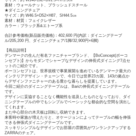
素材：ウォールナット、ブラッシュドスチール
★ダイニングチェア
サイズ：約 W46.5×D52×H87、SH44.5㎝
素材：材質：フェイクレザー
カラー：ブラック系&エトープ系
合計参考価格(新品販売価格)：402,600 円(内訳：ダイニングテーブ
ル/205,200 円、ダイニングチェア/1脚/32,900円×6脚)
【商品説明】
デンマークの生んだ有名ファニチャーブランド、【BoConcept(ボーコ
ンセプト)】からモダンでシャープなデザインの伸長式ダイニング7点セ
ットのご紹介です。
ボーコンセプトは、世界規模で事業展開を進めているデンマーク最大の
インテリアデザイン・チェーンで、今日では世界23カ国、143の拠点か
らデザインファニチャーのある豊かな暮らしを提案しています。
今回ご紹介のダイニングテーブルは、Bariの伸長式ダイニングテーブル
です。
デザインに妥協することなく機能性を追及したものとなっており、ダイ
ニングテーブルの中でもシンプルでベーシックな都会的な空間を演出し
てくれます。
また中心部分の木天板は回転し収納できます。
来客時や家族が増えたりと、オケージョンによってテーブルの幅を伸張
できる伸張式ダイニングテーブルです。
スッキリシンプルなデザインでお部屋の雰囲気がワンランクアップする
ZARRAのチェア。