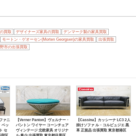
の買取
デザイナーズ家具の買取
デンマーク製の家具買取
モートン・ゲオーセン(Morten Georgsen)の家具買取
出張買取
野市の出張買取
ファニ
【Verner Panton】ヴェルナー・
【Cassina】カッシーナ LC3 2人
ク ベッ
パントン ワイヤー コーンチェア
掛けソファ ル・コルビュジエ 黒
ト セ
ヴィンテージ 北欧家具 オリジナ
革 正規品 出張買取 東京都港区
新宿区
ル 希少 出張買取 東京都目黒区