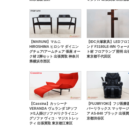
【MARUNI】マルニ
【IDC大塚家具】LEDフロ
HIROSHIMA ヒロシマ ダイニン
ンド F3180LE-WN ウォ
グチェア/アームチェア 張座 オー
ト材 フロアランプ 照明 出
ク材 2脚セット 出張買取 神奈川
東京都千代田区
県横浜市西区
【Cassina】カッシーナ
【FUJIIRYOKI】フジ医療
VERANDA ヴェランダ 1Pソフ
バーリラックス マッサー
ァ/1人掛けソファ/リクライニン
ア AS-840 ブラック 出張
グソファ ヴィコ・マジストレッ
京都渋谷区
ティ 出張買取 東京都江東区