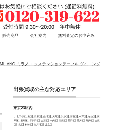
販売商品
会社案内
無料査定のお申込み
ト MILANO ミラノ エクステンションテーブル ダイニング
出張買取の主な対応エリア
東京23区内
世田谷区
港区
目黒区
品川区
大田区
渋谷区
新宿区
中野区
杉並区
練
馬区
豊島区
千代田区
文京区
中央区
江東区
墨田区
荒川区
葛飾区
台東
区
北区
板橋区
江戸川区
足立区