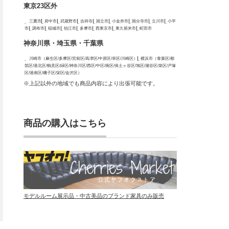
東京23区外
三鷹市
府中市
武蔵野市
吉祥寺
国立市
小金井市
国分寺市
立川市
小平
市
調布市
稲城市
狛江市
多摩市
西東京市
東久留米市
町田市
神奈川県・埼玉県・千葉県
川崎市（麻生区/多摩区/宮前区/高津区/中原区/幸区/川崎区）
横浜市（青葉区/都
筑区/港北区/鶴見区/緑区/神奈川区/西区/中区/南区/保土ヶ谷区/旭区/瀬谷区/泉区/戸塚
区/港南区/磯子区/栄区/金沢区）
※上記以外の地域でも商品内容により出張可能です。
商品の購入はこちら
モデルルーム展示品・中古美品のブランド家具のみ販売