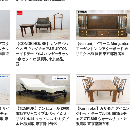
アスタ
【CONDE HOUSE】カンディハ
【domani】ドマーニ Morganton
ールナッ
ウス ラウンジチェア&BURTON
モーガントン シアターボード カ
張買取
サイドテーブル&ハンガーラック
リモク 出張買取 東京都新宿区
3点セット 出張買取 東京都品川
区
器 サイ
【TEMPUR】テンピュール 2000
【Karimoku】カリモク ダイニン
ジチェ
電動アジャスタブルベッド & オ
グセット テーブル DU6615&チ
買取 東
リジナル19 マットレス セミダブ
ェア CT4865 ウォールナット 出
ル 出張買取 東京都中野区
張買取 東京都調布市