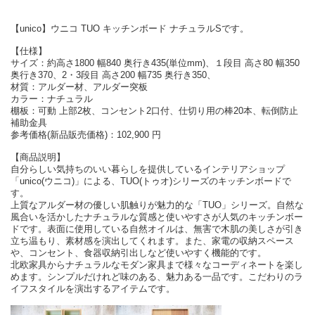
【unico】ウニコ TUO キッチンボード ナチュラルSです。
【仕様】
サイズ：約高さ1800 幅840 奥行き435(単位mm)、１段目 高さ80 幅350
奥行き370、2・3段目 高さ200 幅735 奥行き350、
材質：アルダー材、アルダー突板
カラー：ナチュラル
棚板：可動 上部2枚、コンセント2口付、仕切り用の棒20本、転倒防止
補助金具
参考価格(新品販売価格)：102,900 円
【商品説明】
自分らしい気持ちのいい暮らしを提供しているインテリアショップ
「unico(ウニコ)」による、TUO(トゥオ)シリーズのキッチンボードで
す。
上質なアルダー材の優しい肌触りが魅力的な「TUO」シリーズ。自然な
風合いを活かしたナチュラルな質感と使いやすさが人気のキッチンボー
ドです。表面に使用している自然オイルは、無害で木肌の美しさが引き
立ち温もり、素材感を演出してくれます。また、家電の収納スペース
や、コンセント、食器収納引出しなど使いやすく機能的です。
北欧家具からナチュラルなモダン家具まで様々なコーディネートを楽し
めます。シンプルだけれど味のある、魅力ある一品です。こだわりのラ
イフスタイルを演出するアイテムです。