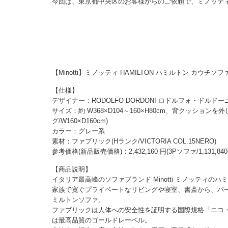
今回は、東京都中央区のお客様からのご依頼で、ミノッテ
【Minotti】ミノッティ HAMILTON ハミルトン カウチ
【仕様】
デザイナー：RODOLFO DORDONI ロドルフォ・ドルドー
サイズ：約 W368×D104～160×H80cm、背クッションを外した
グ/W160×D160cm)
カラー：グレー系
素材：ファブリック(Hランク/VICTORIA COL.15NERO)
参考価格(新品販売価格)：2,432,160 円(3Pソファ/1,131,84
【商品説明】
イタリア最高峰のソファブランド Minotti ミノッティの
家族で寛ぐプライベートなリビングや寝室、書斎から、パ
ミルトンソファ。
ファブリックは人体への安全性を証明する国際規格「エコ・
は最高品質のゴールドレーベル。