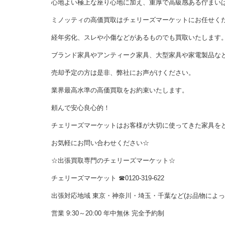
心地よい極上な座り心地に加え、重厚で高級感ある佇まい
ミノッティの高価買取はチェリーズマーケットにお任せく
経年劣化、スレや小傷などがあるものでも買取いたします
ブランド家具やアンティーク家具、大型家具や家電製品な
売却予定の方は是非、弊社にお声がけください。
業界最高水準の高価買取をお約束いたします。
頼んで安心良心的！
チェリーズマーケットはお客様が大切に使ってきた家具を
お気軽にお問い合わせください☆
☆出張買取専門のチェリーズマーケット☆
チェリーズマーケット ☎︎0120-319-622
出張対応地域 東京・神奈川・埼玉・千葉など(お品物によ
営業 9:30～20:00 年中無休 完全予約制