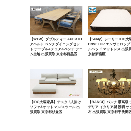
【WTW】ダブルティー APERTO
【Sealy】シーリー IDC
アペルト ベンチダイニングセッ
ENVELOP エンヴェロップ
ト テーブル&チェア&ベンチ デニ
ルベッド マットレス 出張買
ム生地 出張買取 東京都目黒区
京都新宿区
【IDC大塚家具】テスタ 3人掛け
【BANCI】バンチ 最高級
ソファ&オットマン/スツール 出
デリア イタリア製 照明 サ
張買取 東京都杉並区
布 出張買取 東京都千代田