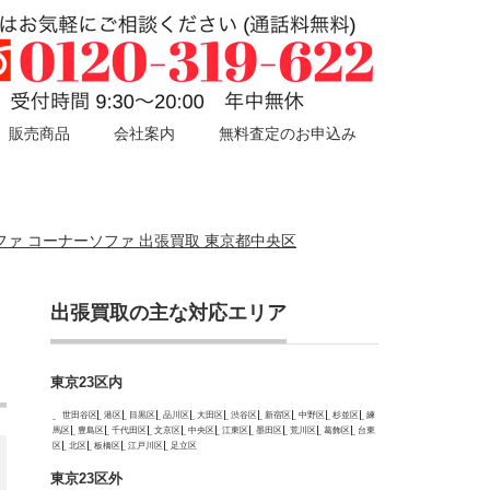
販売商品
会社案内
無料査定のお申込み
ウチソファ コーナーソファ 出張買取 東京都中央区
出張買取の主な対応エリア
コ
東京23区内
世田谷区
港区
目黒区
品川区
大田区
渋谷区
新宿区
中野区
杉並区
練
馬区
豊島区
千代田区
文京区
中央区
江東区
墨田区
荒川区
葛飾区
台東
区
北区
板橋区
江戸川区
足立区
東京23区外