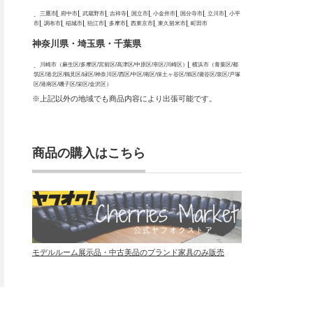
三鷹市
府中市
武蔵野市
吉祥寺
国立市
小金井市
国分寺市
立川市
小平
市
調布市
稲城市
狛江市
多摩市
西東京市
東久留米市
町田市
神奈川県・埼玉県・千葉県
川崎市（麻生区/多摩区/宮前区/高津区/中原区/幸区/川崎区）
横浜市（青葉区/都
筑区/港北区/鶴見区/緑区/神奈川区/西区/中区/南区/保土ヶ谷区/旭区/瀬谷区/泉区/戸塚
区/港南区/磯子区/栄区/金沢区）
※上記以外の地域でも商品内容により出張可能です。
商品の購入はこちら
モデルルーム展示品・中古美品のブランド家具のみ販売