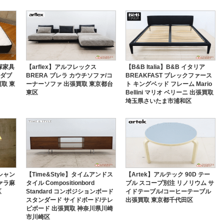
大塚家具
【arflex】アルフレックス
【B&B Italia】B&B イタリア
 ダブ
BRERA ブレラ カウチソファ/コ
BREAKFAST ブレックファース
取 東
ーナーソファ 出張買取 東京都台
ト キングベッド フレーム Mario
東区
Bellini マリオ ベリーニ 出張買取
埼玉県さいたま市浦和区
 シャン
【Time&Style】タイムアンドス
【Artek】アルテック 90D テー
ァラ麻
タイル Compositionbord
ブル スコープ別注 リノリウム サ
区
Standard コンポジションボード
イドテーブル/コーヒーテーブル
スタンダード サイドボード/テレ
出張買取 東京都千代田区
ビボード 出張買取 神奈川県川崎
市川崎区