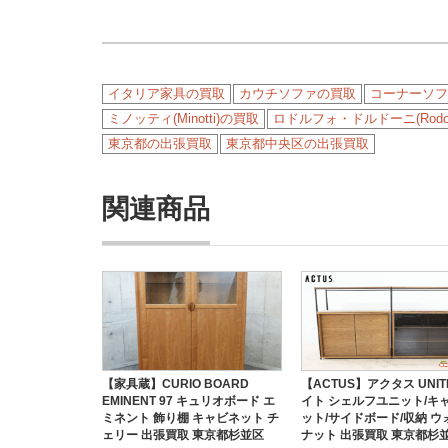
イタリア家具の買取
カウチソファの買取
コーナーソフ
ミノッティ(Minotti)の買取
ロドルフォ・ドルドーニ(Rodolf
東京都の出張買取
東京都中央区の出張買取
関連商品
【家具蔵】CURIO BOARD
【ACTUS】アクタス UNIT
EMINENT 97 キュリオボード エ
イト シェルフユニット/キ
ミネント 飾り棚 キャビネット チ
ット/サイドボード/収納 ウ
ェリー 出張買取 東京都杉並区
ナット 出張買取 東京都杉