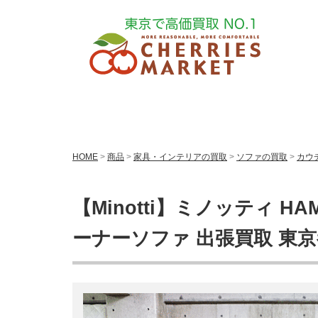
HOME
>
商品
>
家具・インテリアの買取
>
ソファの買取
>
カウ
【Minotti】ミノッティ H
ーナーソファ 出張買取 東