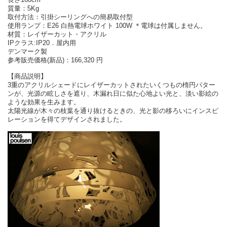
質量：5Kg
取付方法：引掛シーリングへの簡易取付型
使用ランプ：E26 白熱電球ホワイト 100W ＊電球は付属しません。
材質：レイザーカット・アクリル
IPクラス:IP20．屋内用
デンマーク製
参考販売価格(新品)：166,320 円
【商品説明】
3重のアクリルシェードにレイザーカットされたいくつもの楕円パター
ンが、光源の眩しさを遮り、木漏れ日に似た心地よい光と、淡い影絵の
ような効果を生みます。
太陽光線が木々の枝葉を通り抜けるときの、光と影の移ろいにインスピ
レーションを得てデザインされました。