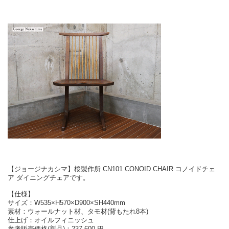
【ジョージナカシマ】桜製作所 CN101 CONOID CHAIR コノイドチェ
ア ダイニングチェアです。
【仕様】
サイズ：W535×H570×D900×SH440mm
素材：ウォールナット材、タモ材(背もたれ8本)
仕上げ：オイルフィニッシュ
参考販売価格(新品)：237,600 円