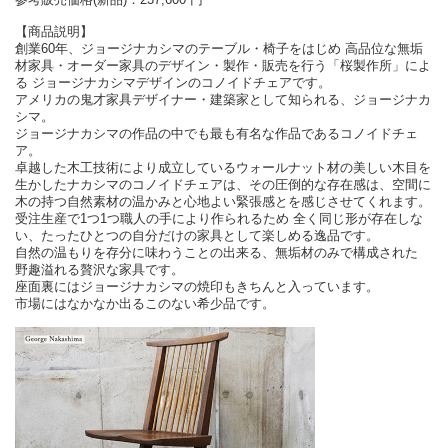
【商品説明】
創業60年、ジョージナカシマのテーブル・椅子をはじめ 高品位な無垢
材家具・オーダー家具のデザイン・製作・販売を行う「桜製作所」によ
る ジョージナカシマデザインのコノイドチェアです。
アメリカの鬼才家具デザイナー・建築家として知られる、ジョージナカ
シマ。
ジョージナカシマの作品の中でも最も有名な作品であるコノイドチェ
ア。
卓越した木工技術により成立しているウォールナット材の美しい木目を
生かしたナカシマのコノイドチェアは、その圧倒的な存在感は、空間に
木の持つ自然素材の温かみと心地よい緊張感とを感じさせてくれます。
受注生産で1つ1つ職人の手により作られるため 全く同じ形が存在しな
い、たったひとつの自分だけの家具として楽しめる逸品です。
自然の温もりを存分に味わうことの出来る、無垢材のみで構成された
野趣溢れる贅沢な家具です。
座面裏にはジョージナカシマの焼印もきちんと入っています。
市場にはなかなか出るこのない希少品です。