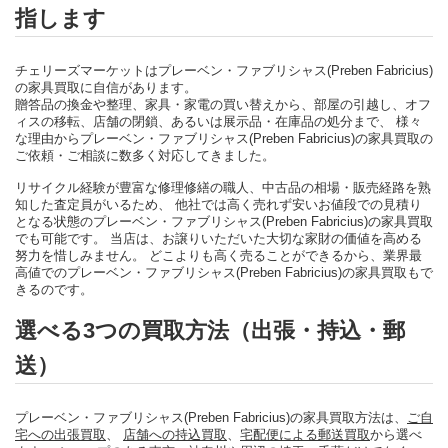
指します
チェリーズマーケットはプレーベン・ファブリシャス(Preben Fabricius)
の家具買取に自信があります。
贈答品の換金や整理、家具・家電の買い替えから、部屋の引越し、オフ
ィスの移転、店舗の閉鎖、あるいは展示品・在庫品の処分まで、 様々
な理由からプレーベン・ファブリシャス(Preben Fabricius)の家具買取の
ご依頼・ご相談に数多く対応してきました。
リサイクル経験が豊富な修理修繕の職人、中古品の相場・販売経路を熟
知した査定員がいるため、 他社では高く売れず安いお値段での見積り
となる状態のプレーベン・ファブリシャス(Preben Fabricius)の家具買取
でも可能です。 当店は、お譲りいただいた大切な家財の価値を高める
努力を惜しみません。 どこよりも高く売ることができるから、業界最
高値でのプレーベン・ファブリシャス(Preben Fabricius)の家具買取もで
きるのです。
選べる3つの買取方法（出張・持込・郵
送）
プレーベン・ファブリシャス(Preben Fabricius)の家具買取方法は、
ご自
宅への出張買取
、
店舗への持込買取
、
宅配便による郵送買取
から選べ