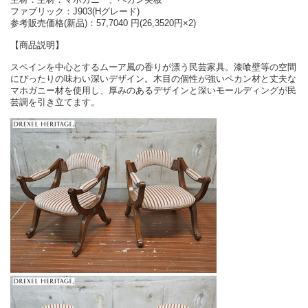
ファブリック：J903(Hグレード)
参考販売価格(新品)：57,7040 円(26,3520円×2)
【商品説明】
スペインを中心とするムーア風の香りが漂う民芸家具。漆喰壁等の空間
にぴったりの味わい深いデザイン。木目の個性が強いペカン材と丈夫な
マホガニー材を使用し、厚みのあるデザインと深いモールディングが民
芸調を引き立てます。