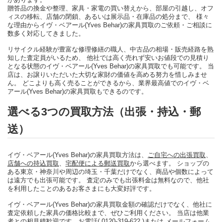
贈答品の換金や整理、家具・家電の買い替えから、部屋の引越し、オフ
ィスの移転、店舗の閉鎖、あるいは展示品・在庫品の処分まで、 様々
な理由からイヴ・ベアール(Yves Behar)の家具買取のご依頼・ご相談に
数多く対応してきました。
リサイクル経験が豊富な修理修繕の職人、中古品の相場・販売経路を熟
知した査定員がいるため、 他社では高く売れず安いお値段での見積り
となる状態のイヴ・ベアール(Yves Behar)の家具買取でも可能です。 当
店は、お譲りいただいた大切な家財の価値を高める努力を惜しみませ
ん。 どこよりも高く売ることができるから、業界最高値でのイヴ・ベ
アール(Yves Behar)の家具買取もできるのです。
選べる3つの買取方法（出張・持込・郵
送）
イヴ・ベアール(Yves Behar)の家具買取方法は、
ご自宅への出張買取
、
店舗への持込買取
、
宅配便による郵送買取
から選べます。 ショップの
ある東京・神奈川や周辺の埼玉・千葉だけでなく、商品や個数によって
は遠方でも出張可能です。 査定のみでも出張料金は無料なので、他社
を利用したことのあるお客さまにも大変好評です。
イヴ・ベアール(Yves Behar)の家具買取金額の確認だけでなく、他社に
査定依頼した家具の価格比較まで、ぜひご利用ください。 当店は他業
者との相見積歓迎です。
お電話( 0120-319-622 )
または
メールフォーム