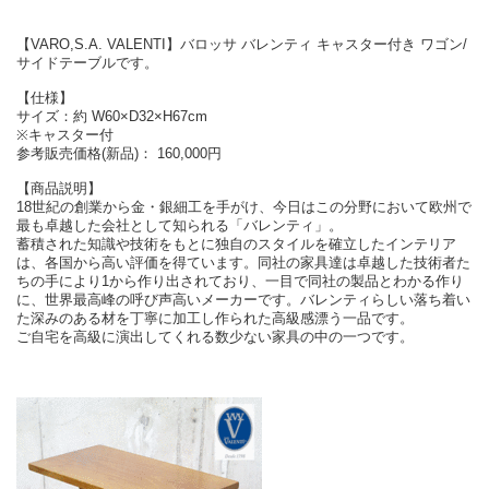
【VARO,S.A. VALENTI】バロッサ バレンティ キャスター付き ワゴン/
サイドテーブルです。
【仕様】
サイズ：約 W60×D32×H67cm
※キャスター付
参考販売価格(新品)： 160,000円
【商品説明】
18世紀の創業から金・銀細工を手がけ、今日はこの分野において欧州で
最も卓越した会社として知られる「バレンティ」。
蓄積された知識や技術をもとに独自のスタイルを確立したインテリア
は、各国から高い評価を得ています。同社の家具達は卓越した技術者た
ちの手により1から作り出されており、一目で同社の製品とわかる作り
に、世界最高峰の呼び声高いメーカーです。バレンティらしい落ち着い
た深みのある材を丁寧に加工し作られた高級感漂う一品です。
ご自宅を高級に演出してくれる数少ない家具の中の一つです。