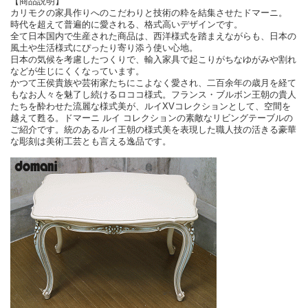
【商品説明】
カリモクの家具作りへのこだわりと技術の粋を結集させたドマーニ。
時代を超えて普遍的に愛される、格式高いデザインです。
全て日本国内で生産された商品は、西洋様式を踏まえながらも、日本の
風土や生活様式にぴったり寄り添う使い心地。
日本の気候を考慮したつくりで、輸入家具で起こりがちなゆがみや割れ
などが生じにくくなっています。
かつて王侯貴族や芸術家たちにこよなく愛され、二百余年の歳月を経て
もなお人々を魅了し続けるロココ様式。フランス・ブルボン王朝の貴人
たちを酔わせた流麗な様式美が、ルイXVコレクションとして、空間を
越えて甦る。ドマーニ ルイ コレクションの素敵なリビングテーブルの
ご紹介です。統のあるルイ王朝の様式美を表現した職人技の活きる豪華
な彫刻は美術工芸とも言える逸品です。