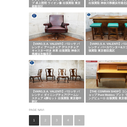
プ 卓上照明 ライオン像 出張買取 東京
出張買取 神奈川県横浜市港北
都新宿区
【VARO,S.A. VALENTI】バロッサ バ
【VARO,S.A. VALENTI】バ
レンティ アームチェア デスクチェア
レンティ バーカウンター&ス
キャスター付き 本革 出張買取 神奈川
張買取 東京都目黒区
県横浜市鶴見区
【VARO,S.A. VALENTI】バロッサ バ
【THE CONRAN SHOP】
レンティ ダイニングチェア/アームレ
ョップ Punt Mobles プント
スチェア 4脚セット 出張買取 東京都中
ングビューロ 出張買取 東京
野区
PAGE NAVI
1
2
3
4
»