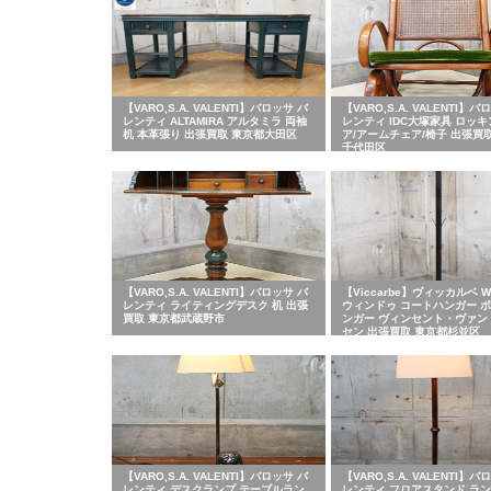
【VARO,S.A. VALENTI】バロッサ バ
【VARO,S.A. VALENTI】バ
レンティ ALTAMIRA アルタミラ 両袖
レンティ IDC大塚家具 ロッ
机 本革張り 出張買取 東京都大田区
ア/アームチェア/椅子 出張買
千代田区
【VARO,S.A. VALENTI】バロッサ バ
【Viccarbe】ヴィッカルベ W
レンティ ライティングデスク 机 出張
ウィンドゥ コートハンガー 
買取 東京都武蔵野市
ンガー ヴィンセント・ヴァン
セン 出張買取 東京都杉並区
【VARO,S.A. VALENTI】バロッサ バ
【VARO,S.A. VALENTI】バ
レンティ デスクランプ テーブルラン
レンティ フロアスタンド ラン