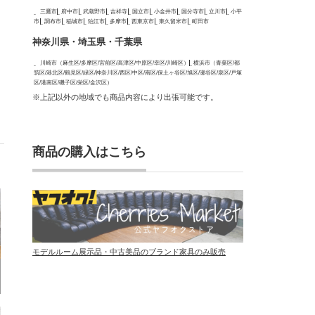
三鷹市
府中市
武蔵野市
吉祥寺
国立市
小金井市
国分寺市
立川市
小平
市
調布市
稲城市
狛江市
多摩市
西東京市
東久留米市
町田市
神奈川県・埼玉県・千葉県
川崎市（麻生区/多摩区/宮前区/高津区/中原区/幸区/川崎区）
横浜市（青葉区/都
筑区/港北区/鶴見区/緑区/神奈川区/西区/中区/南区/保土ヶ谷区/旭区/瀬谷区/泉区/戸塚
区/港南区/磯子区/栄区/金沢区）
※上記以外の地域でも商品内容により出張可能です。
商品の購入はこちら
モデルルーム展示品・中古美品のブランド家具のみ販売