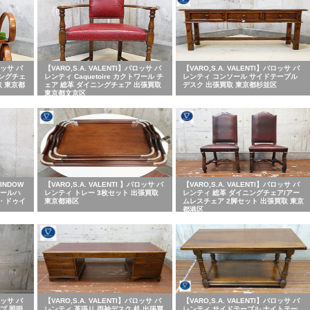
ロッサ バ
【VARO,S.A. VALENTI】バロッサ バ
【VARO,S.A. VALENTI】バロッサ バ
キングチェ
レンティ Caquetoire カクトワール チ
レンティ コンソール サイドテーブル
取 東京都
ェア 総革 ダイニングチェア 出張買取
デスク 出張買取 東京都杉並区
東京都文京区
INDOW
【VARO,S.A. VALENTI 】バロッサ バ
【VARO,S.A. VALENTI】バロッサ バ
ポールハ
レンティ トレー 3枚セット 出張買取
レンティ 総革 ダイニングチェア/アー
・ドゥイ
東京都港区
ムレスチェア 2脚セット 出張買取 東京
都港区
ロッサ バ
【VARO,S.A. VALENTI】バロッサ バ
【VARO,S.A. VALENTI】バロッサ バ
プ 照明
レンティ 革張り 両袖デスク 机 出張買
レンティ サイドテーブル ナイトテー