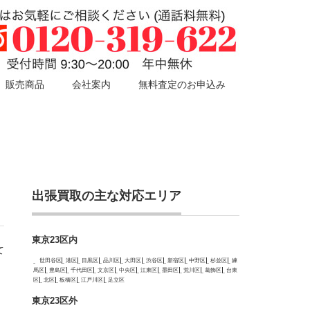
販売商品
会社案内
無料査定のお申込み
出張買取の主な対応エリア
東京23区内
て
世田谷区
港区
目黒区
品川区
大田区
渋谷区
新宿区
中野区
杉並区
練
馬区
豊島区
千代田区
文京区
中央区
江東区
墨田区
荒川区
葛飾区
台東
区
北区
板橋区
江戸川区
足立区
東京23区外