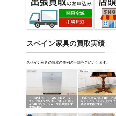
スペイン家具の買取実績
スペイン家具の買取の事例の一部をご紹介します。
【STUA】ストゥア 4段 ドロアー チェ
【VARO,S.A. VALENTI】バ
スト デスクワゴン キャビネット スペ
レンティ ライティングデスク 
イン製 コンランショップ 出張買取 東
買取 東京都江東区
京都杉並区