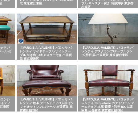
区
取 東京都江東区
ブル キャスター付き 出張買取 東京都
杉並区
ロッサ バ
【VARO,S.A. VALENTI】バロッサ バ
【VARO,S.A. VALENTI】バロッサ バ
ツール 出
レンティ サイドテーブル/ナイトテー
レンティ デスクランプ/テーブルラン
ブル 引き出し/キャスター付き 出張買
プ/照明 馬 出張買取 東京都台東区
取 東京都港区
コンランシ
【VARO,S.A. VALENTI】バロッサ バ
【VARO,S.A. VALENTI】バロッサ バ
 ライティ
レンティ 総革 アームチェア/1人掛けソ
レンティ Caquetoire カクトワール ア
都江東区
ファ オットマン/スツール 出張買取 東
ームチェア 本革 銀座・和光 IDC大塚
京都世田谷区
家具 出張買取 東京都世田谷区