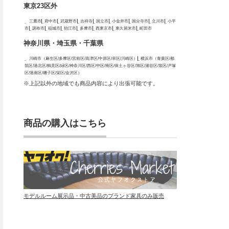
東京23区外
三鷹市
府中市
武蔵野市
吉祥寺
国立市
小金井市
国分寺市
立川市
小平
市
調布市
稲城市
狛江市
多摩市
西東京市
東久留米市
町田市
神奈川県・埼玉県・千葉県
川崎市（麻生区/多摩区/宮前区/高津区/中原区/幸区/川崎区）
横浜市（青葉区/都
筑区/港北区/鶴見区/緑区/神奈川区/西区/中区/南区/保土ヶ谷区/旭区/瀬谷区/泉区/戸塚
区/港南区/磯子区/栄区/金沢区）
※上記以外の地域でも商品内容により出張可能です。
商品の購入はこちら
モデルルーム展示品・中古美品のブランド家具のみ販売