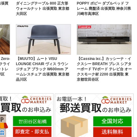
出張買
ダイニングテーブル 800 正方形
POPPY ポピー ダブルベッド フ
ウォールナット 出張買取 東京都
レーム 廃盤済 出張買取 神奈川県
大田区
川崎市高津区
ero-
【MUUTO】ムート VISU
【Cassina ixc.】カッシーナ・イ
リクライ
LOUNGE CHAIR ヴィス ラウン
クスシー BREATH ブレス シアタ
ットレ
ジチェア ブラック W600mm ア
ーボード TVボード テレビ台 オー
野区
ームレスチェア 出張買取 東京都
クスモーク材 2200 出張買取 東
品川区
京都世田谷区