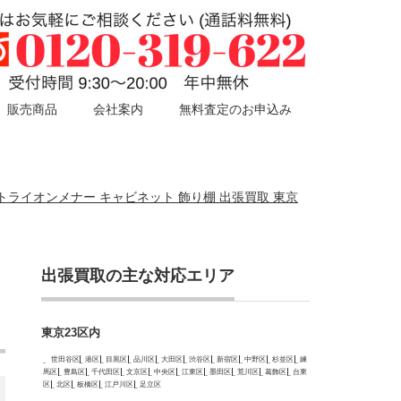
販売商品
会社案内
無料査定のお申込み
R トライオンメナー キャビネット 飾り棚 出張買取 東京
出張買取の主な対応エリア
東京23区内
世田谷区
港区
目黒区
品川区
大田区
渋谷区
新宿区
中野区
杉並区
練
馬区
豊島区
千代田区
文京区
中央区
江東区
墨田区
荒川区
葛飾区
台東
区
北区
板橋区
江戸川区
足立区