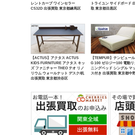
レントカーブ ワインセラー
トライユン サイドボード 
CS32D 出張買取 東京都練馬区
取 東京都目黒区
【ACTUS】アクタス ACTUS
【TEMPUR】テンピュール Z
KIDS FURNITURE アクタス キッ
G 100 ゼロジー100 電動
ズ ファニチャー THEO テオ リノ
ニングベッド シングル マ
リウム ウォールナット デスク/机
ス付き 出張買取 東京都中
出張買取 東京都渋谷区