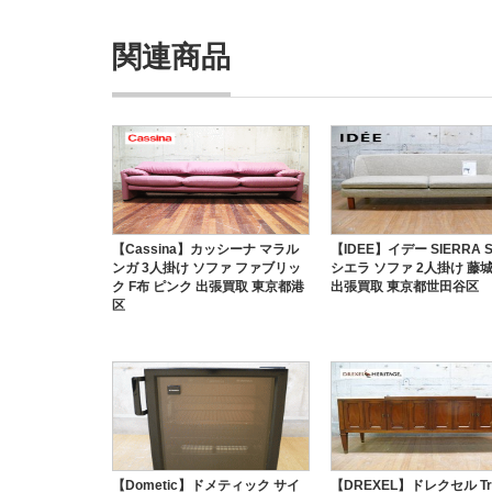
関連商品
【Cassina】カッシーナ マラル
【IDEE】イデー SIERRA 
ンガ 3人掛け ソファ ファブリッ
シエラ ソファ 2人掛け 藤
ク F布 ピンク 出張買取 東京都港
出張買取 東京都世田谷区
区
【Dometic】ドメティック サイ
【DREXEL】ドレクセル Tri