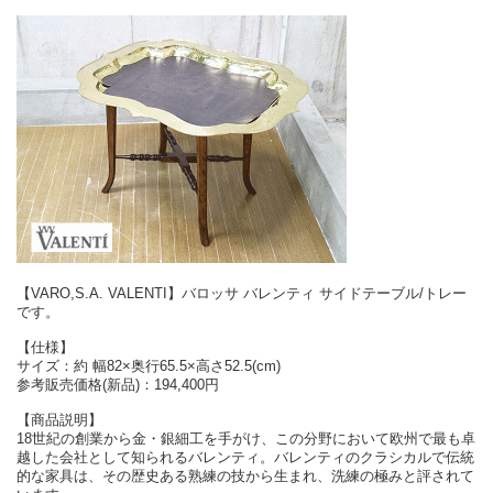
【VARO,S.A. VALENTI】バロッサ バレンティ サイドテーブル/トレー
です。
【仕様】
サイズ：約 幅82×奥行65.5×高さ52.5(cm)
参考販売価格(新品)：194,400円
【商品説明】
18世紀の創業から金・銀細工を手がけ、この分野において欧州で最も卓
越した会社として知られるバレンティ。バレンティのクラシカルで伝統
的な家具は、その歴史ある熟練の技から生まれ、洗練の極みと評されて