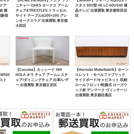
0 Kチ
【ACME Furniture】アクメ ファ
【SHARP】シャープ AQUOS ア
ードア
ニチャー OAKS オークス アーム
クオス 60V型 4K LC-60US40 液
皮 復
チェア&TRESTLES トラッセル
晶テレビ 出張買取 東京都世田谷
都新宿
サイド テーブル&200×200 グレ
区
ンオークスラグ 出張買取 東京都
大田区
【Cassina】カッシーナ 369
【Hornslet Mobelfabrik】ホーン
W500
HOLA オラ チェア アームレスチ
スレット・モベルファブリック
ェスト
ェア/ダイニングチェア 白革/レザ
サイドボード/キャビネット 収納
ー 出張買取 東京都文京区
ロールフロント/蛇腹式 ローズウ
ッド材 デンマーク ヴィンテージ
出張買取 東京都目黒区