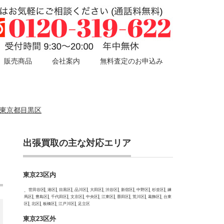
販売商品
会社案内
無料査定のお申込み
 東京都目黒区
出張買取の主な対応エリア
東京23区内
世田谷区
港区
目黒区
品川区
大田区
渋谷区
新宿区
中野区
杉並区
練
馬区
豊島区
千代田区
文京区
中央区
江東区
墨田区
荒川区
葛飾区
台東
区
北区
板橋区
江戸川区
足立区
東京23区外