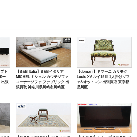
セプト
【B&B Italia】B&Bイタリア
【domani】ドマーニ カリモク
ボー
MICHEL ミシェル カウチソファ
Louis XV ルイ15世 1人掛けソフ
台 出張
コーナーソファ ファブリック 出
ァ&オットマン 出張買取 東京都
張買取 神奈川県川崎市川崎区
品川区