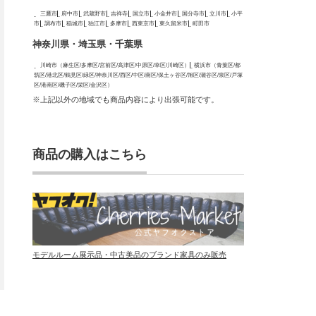
三鷹市
府中市
武蔵野市
吉祥寺
国立市
小金井市
国分寺市
立川市
小平
市
調布市
稲城市
狛江市
多摩市
西東京市
東久留米市
町田市
神奈川県・埼玉県・千葉県
川崎市（麻生区/多摩区/宮前区/高津区/中原区/幸区/川崎区）
横浜市（青葉区/都
筑区/港北区/鶴見区/緑区/神奈川区/西区/中区/南区/保土ヶ谷区/旭区/瀬谷区/泉区/戸塚
区/港南区/磯子区/栄区/金沢区）
※上記以外の地域でも商品内容により出張可能です。
商品の購入はこちら
モデルルーム展示品・中古美品のブランド家具のみ販売