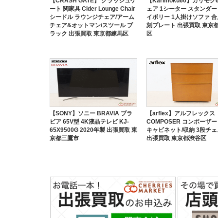
【CRASH GATE】 クラッシュゲ
【Karimoku60】カリモク6
ート 関家具 Cider Lounge Chair
ェア 1シーター スタンダ
シードル ラウンジチェア/アーム
イボリー 1人掛けソファ 合
チェア&オットマン/スツール ブ
刻プレート 出張買取 東京
ラック 出張買取 東京都練馬区
区
【SONY】ソニー BRAVIA ブラ
【arflex】アルフレックス
ビア 65V型 4K液晶テレビ KJ-
COMPOSER コンポーザー 
65X9500G 2020年製 出張買取 東
キャビネット/収納 3段チ
京都三鷹市
出張買取 東京都渋谷区