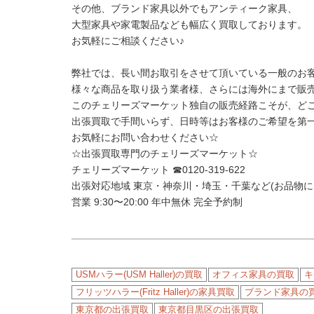
その他、ブランド家具以外でもアンティーク家具、
大型家具や家電製品なども幅広く買取しております。
お気軽にご相談ください♪
弊社では、長い間お取引をさせて頂いている一般のお
様々な商品を取り扱う業者様、さらには海外にまで販
このチェリーズマーケット独自の販売経路こそが、ど
出張買取で手間いらず、日時等はお客様のご希望を第
お気軽にお問い合わせください☆
☆出張買取専門のチェリーズマーケット☆
チェリーズマーケット ☎︎0120-319-622
出張対応地域 東京・神奈川・埼玉・千葉など(お品物
営業 9:30〜20:00 年中無休 完全予約制
USMハラー(USM Haller)の買取
オフィス家具の買取
キ
フリッツハラー(Fritz Haller)の家具買取
ブランド家具の
東京都の出張買取
東京都目黒区の出張買取