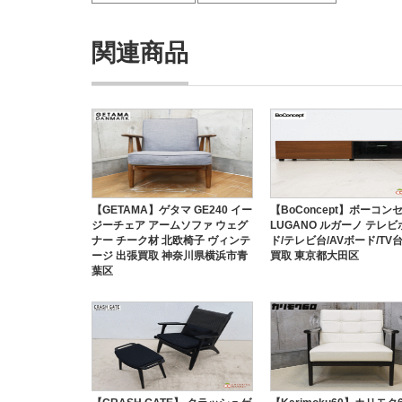
関連商品
【GETAMA】ゲタマ GE240 イー
【BoConcept】ボーコン
ジーチェア アームソファ ウェグ
LUGANO ルガーノ テレビ
ナー チーク材 北欧椅子 ヴィンテ
ド/テレビ台/AVボード/TV
ージ 出張買取 神奈川県横浜市青
買取 東京都大田区
葉区