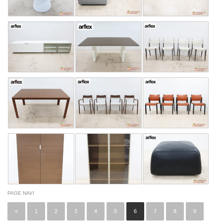
PAGE NAVI
«
1
2
3
4
5
6
7
8
9