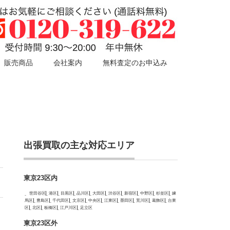
販売商品
会社案内
無料査定のお申込み
出張買取の主な対応エリア
東京23区内
世田谷区
港区
目黒区
品川区
大田区
渋谷区
新宿区
中野区
杉並区
練
馬区
豊島区
千代田区
文京区
中央区
江東区
墨田区
荒川区
葛飾区
台東
区
北区
板橋区
江戸川区
足立区
東京23区外