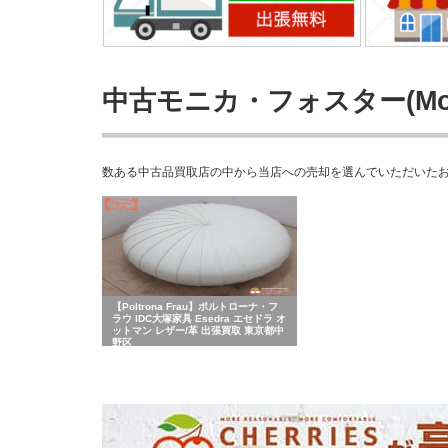
中古モニカ・フォスター(Moni
数ある中古品買取店の中から当店への売却を選んでいただいたお客さま
【Poltrona Frau】ポルトローナ・フ
ラウ IDC大塚家具 Esedra エセドラ オ
ットマン レザー/革 出張買取 東京都中
野区