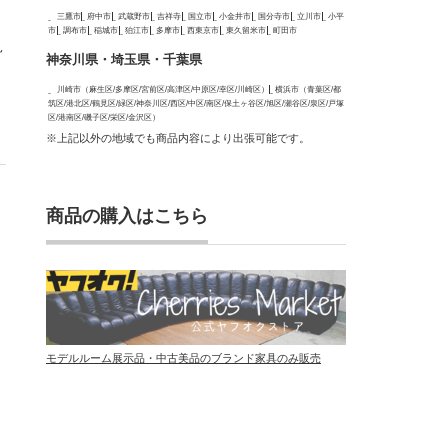
三鷹市
府中市
武蔵野市
吉祥寺
国立市
小金井市
国分寺市
立川市
小平
市
調布市
稲城市
狛江市
多摩市
西東京市
東久留米市
町田市
見
神奈川県・埼玉県・千葉県
川崎市（麻生区/多摩区/宮前区/高津区/中原区/幸区/川崎区）
横浜市（青葉区/都
筑区/港北区/鶴見区/緑区/神奈川区/西区/中区/南区/保土ヶ谷区/旭区/瀬谷区/泉区/戸塚
区/港南区/磯子区/栄区/金沢区）
※上記以外の地域でも商品内容により出張可能です。
商品の購入はこちら
。
モデルルーム展示品・中古美品のブランド家具のみ販売