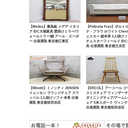
【Medea】最高級 メデア イタリ
【Poltrona Frau】ポルト
ア IDC大塚家具 壁掛けミラー/ウ
ナ・フラウ ホワイト Chest
ォールミラー/鏡 アール・ヌーボ
ェスター 総本革 3人掛け
ー 出張買取 東京都江東区
チェスターフィールド ID
具 出張買取 東京都文京区
【Minotti】ミノッティ JENSEN
【ERCOL】アーコール ゴ
イェンセン ラウンジチェア スウ
スミスチェア ウィンザーチ
ィベル 1人掛けソファ 本革 出張
ダイニングチェア/アーム
買取 東京都世田谷区
ェア 5本スポーク ヴィン
出張買取 東京都世田谷区