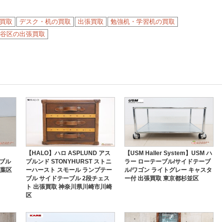
買取
デスク・机の買取
出張買取
勉強机・学習机の買取
谷区の出張買取
【HALO】ハロ ASPLUND アス
【USM Haller System】USM ハ
ーブル
プルンド STONYHURST ストニ
ラー ローテーブル/サイドテーブ
青葉区
ーハースト スモール ランプテー
ル/ワゴン ライトグレー キャスタ
ブル サイドテーブル 2段チェス
ー付 出張買取 東京都杉並区
ト 出張買取 神奈川県川崎市川崎
区