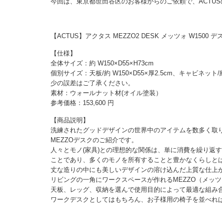
今回は、東京都世田谷区のお客様からのご依頼で、ACTU
【ACTUS】アクタス MEZZO2 DESK メッツォ W1500
【仕様】
全体サイズ：約 W150×D55×H73cm
個別サイズ：天板/約 W150×D55×厚2.5cm、キャビネット/約 
少の誤差はご了承ください。
素材：ウォールナット材(オイル塗装）
参考価格：153,600 円
【商品説明】
洗練されたグッドデザインの世界中のアイテムを数多く取
MEZZOデスクのご紹介です。
人々とモノ(家具)との理想的な関係は、単に消費を繰り返
ことであり、多くのモノを所有することと豊かなくらしと
丈な造りの中にも美しいデザインの溶け込んだ上質な仕上
リビングの一角にワークスペースが作れるMEZZO（メッ
天板、レッグ、収納を選んで使用目的によって最適な組み
ワークデスクとしてはもちろん、お子様用の椅子を並べれ