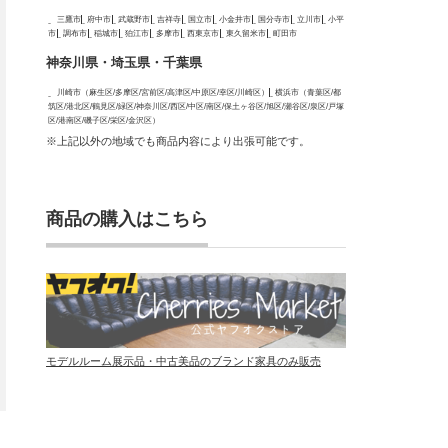
三鷹市
府中市
武蔵野市
吉祥寺
国立市
小金井市
国分寺市
立川市
小平
市
調布市
稲城市
狛江市
多摩市
西東京市
東久留米市
町田市
神奈川県・埼玉県・千葉県
川崎市（麻生区/多摩区/宮前区/高津区/中原区/幸区/川崎区）
横浜市（青葉区/都
筑区/港北区/鶴見区/緑区/神奈川区/西区/中区/南区/保土ヶ谷区/旭区/瀬谷区/泉区/戸塚
区/港南区/磯子区/栄区/金沢区）
※上記以外の地域でも商品内容により出張可能です。
商品の購入はこちら
モデルルーム展示品・中古美品のブランド家具のみ販売