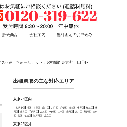
販売商品
会社案内
無料査定のお申込み
00 デスク/机 ウォールナット 出張買取 東京都世田谷区
出張買取の主な対応エリア
東京23区内
世田谷区
港区
目黒区
品川区
大田区
渋谷区
新宿区
中野区
杉並区
練
馬区
豊島区
千代田区
文京区
中央区
江東区
墨田区
荒川区
葛飾区
台東
区
北区
板橋区
江戸川区
足立区
東京23区外