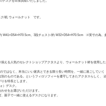
Sのデスクを出張買取いたしました。
 デスク/机 ウォールナット です。
W41×D54×H70.5cm、3段チェスト/約 W32×D54×H70.5cm ※実寸の為、
り揃える人気のセレクトショップアクタスより、ウォールナット材を使用した
すのではなく、本当にいい家具とできる限り長い時間を、一緒に過ごしていく
は別のものである。というフィロソフィーを遵守してきたアクタスらしく、 
がりを特長とします。
ツォ）デスク。
合わせをお選びいただけます。
ば、親子で一緒に使えるデスクになります。