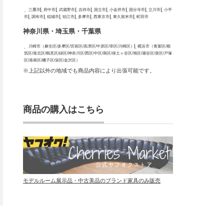
三鷹市
府中市
武蔵野市
吉祥寺
国立市
小金井市
国分寺市
立川市
小平
市
調布市
稲城市
狛江市
多摩市
西東京市
東久留米市
町田市
神奈川県・埼玉県・千葉県
川崎市（麻生区/多摩区/宮前区/高津区/中原区/幸区/川崎区）
横浜市（青葉区/都
筑区/港北区/鶴見区/緑区/神奈川区/西区/中区/南区/保土ヶ谷区/旭区/瀬谷区/泉区/戸塚
区/港南区/磯子区/栄区/金沢区）
※上記以外の地域でも商品内容により出張可能です。
商品の購入はこちら
モデルルーム展示品・中古美品のブランド家具のみ販売