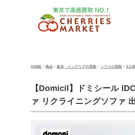
HOME
>
商品
>
家具・インテリアの買取
>
ソファの買取
>
3人
【Domicil】ドミシール ID
ァ リクライニングソファ 