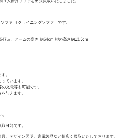
の電動３人掛けソファを出張買取いたしました。
電動 3Pソファ リクライニングソファ です。
座高47㎝、アームの高さ 約64cm 脚の高さ約13.5cm
ます。
なっています。
等の充電等も可能です。
象を与えます。
い。
買取可能です。
家具、デザイン照明、家電製品など幅広く買取いたしております。