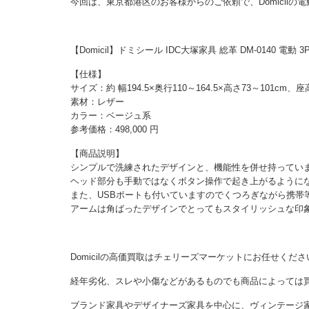
今回は、東京都港区のお客様からのご依頼で、Domicil
【Domicil】ドミシール IDC大塚家具 総革 DM-0140 
【仕様】
サイズ：約 幅194.5×奥行110～164.5×高さ73～101cm、
素材：レザー
カラー：ベージュ系
参考価格：498,000 円
【商品説明】
シンプルで洗練されたデザインと、機能性を併せ持ってい
ヘッド部分も手動ではなくボタン操作で起き上がるように
また、USBポートも付いていますのでくつろぎながら携帯
アームは角ばったデザインでとってもスタイリッシュな印
Domicilの高価買取はチェリーズマーケットにお任せくださ
経年劣化、スレや小傷などがあるものでも商品によっては
ブランド家具やデザイナーズ家具を中心に、ヴィンテージ