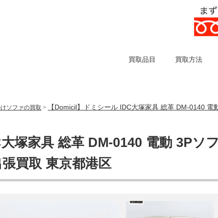
買取品目
買取方法
【Domicil】ドミシール IDC大塚家具 総革 DM-014
掛けソファの買取
>
C大塚家具 総革 DM-0140 電動 3Pソ
出張買取 東京都港区