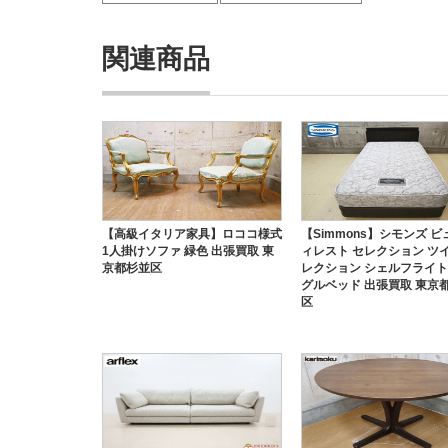
関連商品
【高級イタリア家具】ロココ様式
【Simmons】シモンズ 
1人掛けソファ 緑色 出張買取 東
ィレスト セレクション ツ
京都杉並区
レクション シェルフライト
グルベッド 出張買取 東京
区