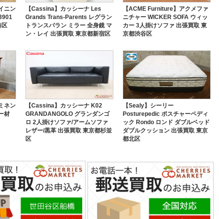
ダイニン
【Cassina】カッシーナ Les
【ACME Furniture】アクメファ
901
Grands Trans-Parents レグラン
ニチャー WICKER SOFA ウィッ
港区
トランスパラン ミラー 全身鏡 マ
カー 3人掛けソファ 出張買取 東
ン・レイ 出張買取 東京都新宿区
京都渋谷区
エミネン
【Cassina】カッシーナ K02
【Sealy】シーリー
リー材
GRANDANGOLO グランダンゴ
Posturepedic ポスチャーペディ
ロ 2人掛けソファ/アームソファ
ック Rondo ロンド ダブルベッド
レザー/黒革 出張買取 東京都杉並
ダブルクッション 出張買取 東京
区
都北区