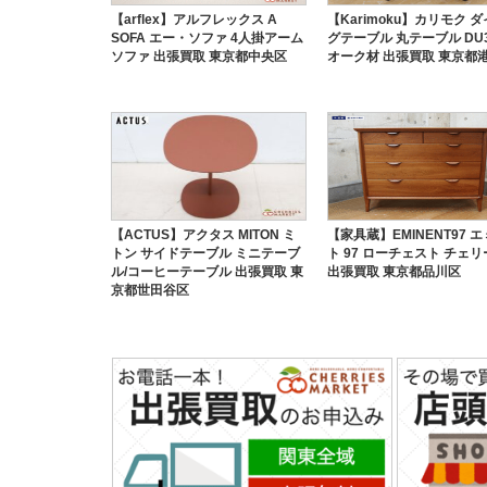
【arflex】アルフレックス A
【Karimoku】カリモク 
SOFA エー・ソファ 4人掛アーム
グテーブル 丸テーブル DU3
ソファ 出張買取 東京都中央区
オーク材 出張買取 東京都
【ACTUS】アクタス MITON ミ
【家具蔵】EMINENT97 
トン サイドテーブル ミニテーブ
ト 97 ローチェスト チェ
ル/コーヒーテーブル 出張買取 東
出張買取 東京都品川区
京都世田谷区