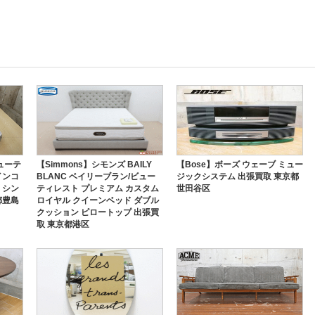
ビューテ
【Simmons】シモンズ BAILY
【Bose】ボーズ ウェーブ ミュー
インコ
BLANC ベイリーブラン/ビュー
ジックシステム 出張買取 東京都
 シン
ティレスト プレミアム カスタム
世田谷区
都豊島
ロイヤル クイーンベッド ダブル
クッション ピロートップ 出張買
取 東京都港区