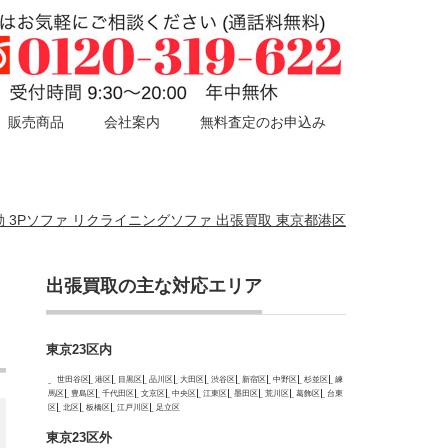
販売商品
会社案内
無料査定のお申込み
0 電動 3Pソファ リクライニングソファ 出張買取 東京都港区
出張買取の主な対応エリア
フ
東京23区内
世田谷区
港区
目黒区
品川区
大田区
渋谷区
新宿区
中野区
杉並区
練
馬区
豊島区
千代田区
文京区
中央区
江東区
墨田区
荒川区
葛飾区
台東
区
北区
板橋区
江戸川区
足立区
東京23区外