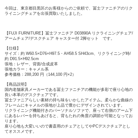
今回は、東京都目黒区のお客様からのご依頼で、冨士ファニチアのリク
ライニングチェアを出張買取いたしました。
【FUJI FURNITURE】冨士ファニチア D03890A リクライニングチェア/
アームチェア/デスクチェア キャスター付 2脚セット です。
【仕様】
サイズ：約 W60.5×D76×H97.5・AH58.5 SH43cm、リクライニング時/
約 D91.5×H92.5cm
張地：レザー、背面/合成皮革
張地カラー：キャメル系
参考価格：288,200 円（144,100 円×2）
【商品説明】
国内老舗家具メーカーである冨士ファニチアの機能が多彩で座り心地の
良い本革のデスクチェアです。
冨士ファニアらしい素材の持ち味をいかしたアイテム。柔らかな曲線の
フレームにキャメルの張地が上品で豊かにデザインされています。
リクライニング機能付きのパーソナルソファで、座って右側のアーム下
にあるレバーを持ちあげると、背もたれの角度の調節が可能となってお
ります。
座り心地も大変いいので書斎用のチェアとしてやPCデスクチェアとし
てオススメです。