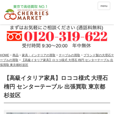
menu
HOME
>
商品
>
家具・インテリアの買取
>
テーブルの買取
>
ブランド製の大理石テ
ーブルの買取
>
【高級イタリア家具】ロココ様式 大理石 楕円 センターテーブル 出
張買取 東京都杉並区
【高級イタリア家具】ロココ様式 大理石
楕円 センターテーブル 出張買取 東京都
杉並区