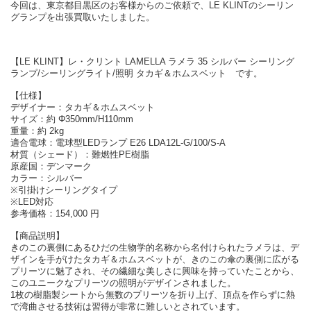
今回は、東京都目黒区のお客様からのご依頼で、LE KLINTのシーリン
グランプを出張買取いたしました。
【LE KLINT】レ・クリント LAMELLA ラメラ 35 シルバー シーリング
ランプ/シーリングライト/照明 タカギ＆ホムスベット です。
【仕様】
デザイナー：タカギ＆ホムスベット
サイズ：約 Φ350mm/H110mm
重量：約 2kg
適合電球：電球型LEDランプ E26 LDA12L-G/100/S-A
材質（シェード）：難燃性PE樹脂
原産国：デンマーク
カラー：シルバー
※引掛けシーリングタイプ
※LED対応
参考価格：154,000 円
【商品説明】
きのこの裏側にあるひだの生物学的名称から名付けられたラメラは、デ
ザインを手がけたタカギ＆ホムスベットが、きのこの傘の裏側に広がる
プリーツに魅了され、その繊細な美しさに興味を持っていたことから、
このユニークなプリーツの照明がデザインされました。
1枚の樹脂製シートから無数のプリーツを折り上げ、頂点を作らずに熱
で湾曲させる技術は習得が非常に難しいとされています。