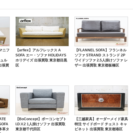
u】マニフ
【arflex】アルフレックス A
【FLANNEL SOFA】フランネル
SOFA エー・ソファ HOLIDAYS
ソファ STRAND ストランド 2P
 ヒュル
ホリデイズ 出張買取 東京都目黒
ワイドソファ 2.5人掛けソファ レ
出張買
区
ザー 出張買取 東京都板橋区
ATE
【BoConcept】ボーコンセプト
【三越家具】オーダーメイド家具
SOFA
I.D.V.2 1人掛けソファ 出張買取
特注 サイドボード チェスト キャ
 本革タ
東京都千代田区
ビネット 出張買取 東京都港区