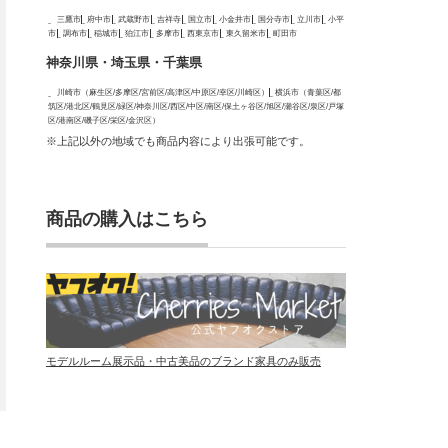
三鷹市
府中市
武蔵野市
吉祥寺
国立市
小金井市
国分寺市
立川市
小平
市
調布市
稲城市
狛江市
多摩市
西東京市
東久留米市
町田市
神奈川県・埼玉県・千葉県
川崎市（麻生区/多摩区/宮前区/高津区/中原区/幸区/川崎区）
横浜市（青葉区/都
筑区/港北区/鶴見区/緑区/神奈川区/西区/中区/南区/保土ヶ谷区/旭区/瀬谷区/泉区/戸塚
区/港南区/磯子区/栄区/金沢区）
※上記以外の地域でも商品内容により出張可能です。
商品の購入はこちら
モデルルーム展示品・中古美品のブランド家具のみ販売