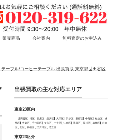
販売商品
会社案内
無料査定のお申込み
 ミニテーブル/コーヒーテーブル 出張買取 東京都世田谷区
出張買取の主な対応エリア
ブ
東京23区内
世田谷区
港区
目黒区
品川区
大田区
渋谷区
新宿区
中野区
杉並区
練
馬区
豊島区
千代田区
文京区
中央区
江東区
墨田区
荒川区
葛飾区
台東
区
北区
板橋区
江戸川区
足立区
東京23区外