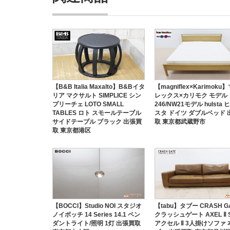
【B&B Italia Maxalto】B&Bイタ
【magniflex×Karimok
リア マクサルト SIMPLICE シン
レックス×カリモク モデル
プリーチェ LOTO SMALL
246/NW21モデル hulsta
TABLES ロト スモールテーブル
スタ ドイツ ダブルベッド 
サイドテーブル ブラック 出張買
取 東京都武蔵野市
取 東京都港区
【BOCCI】Studio NOI スタジオ
【tabu】タブー CRASH G
ノイボッチ 14 Series 14.1 ペン
クラッシュゲート AXEL Ⅱ 
ダントライト/照明 1灯 出張買取
アクセル Ⅱ 3人掛けソファ