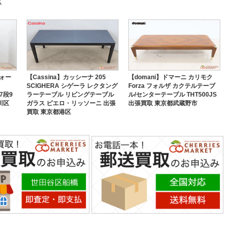
区
ウォー
【Cassina】カッシーナ 205
【domani】ドマーニ カリモク
SCIGHERA シゲーラ レクタング
Forza フォルザ カクテルテーブ
7段9
ラーテーブル リビングテーブル
ル/センターテーブル THT500JS
川区
ガラス ピエロ・リッソーニ 出張
出張買取 東京都武蔵野市
買取 東京都港区