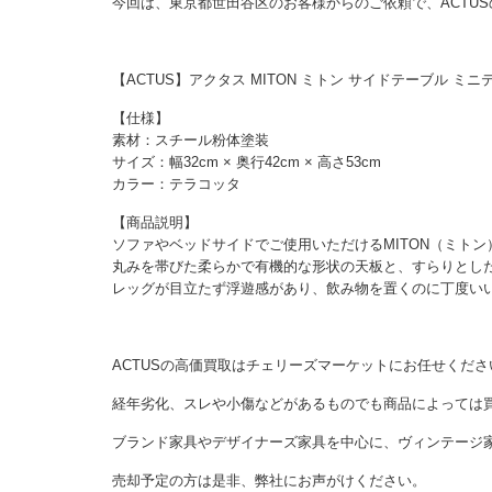
今回は、東京都世田谷区のお客様からのご依頼で、ACTU
【ACTUS】アクタス MITON ミトン サイドテーブル 
【仕様】
素材：スチール粉体塗装
サイズ：幅32cm × 奥行42cm × 高さ53cm
カラー：テラコッタ
【商品説明】
ソファやベッドサイドでご使用いただけるMITON（ミト
丸みを帯びた柔らかで有機的な形状の天板と、すらりとし
レッグが目立たず浮遊感があり、飲み物を置くのに丁度い
ACTUSの高価買取はチェリーズマーケットにお任せくださ
経年劣化、スレや小傷などがあるものでも商品によっては
ブランド家具やデザイナーズ家具を中心に、ヴィンテージ
売却予定の方は是非、弊社にお声がけください。