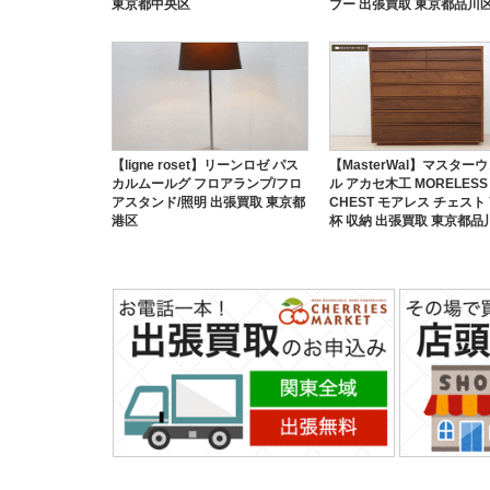
東京都中央区
ブー 出張買取 東京都品川
【ligne roset】リーンロゼ パス
【MasterWal】マスター
カルムールグ フロアランプ/フロ
ル アカセ木工 MORELESS
アスタンド/照明 出張買取 東京都
CHEST モアレス チェスト 
港区
杯 収納 出張買取 東京都品